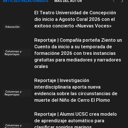
ARTÍCULO RELACIONADOS
MÁS DEL AUTOR
El Teatro Universidad de Concepción
dio inicio a Agosto Coral 2026 con el
exitoso concierto «Nuevas Voces»
Educación
Reportaje | Compañía porteña Ziento un
Cuento da inicio a su temporada de
Columnas y
formacióne 2026 con tres instancias
Reportajes
gratuitas para mediadores y narradores
orales
Reportaje | Investigación
interdisciplinaria aporta nueva
Columnas y
evidencia sobre las circunstancias de
Reportajes
muerte del Niño de Cerro El Plomo
Reportaje | Alumni UCSC crea modelo
de aprendizaje automático para
Columnas y
clasificar sonidos marinos
Reportajes