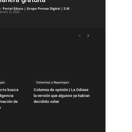
r
Portal Educa | Grupo Prensa Digital | S.M
-
ebrero 9, 2022
jes
Columnas y Reportajes
ecto busca
Columna de opinión | La Odisea:
ligencia
la versión que algunos ya habían
ormación de
decidido odiar
s