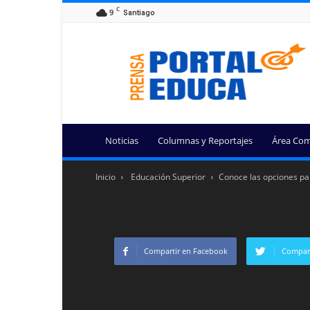
C
9
Santiago
Portal
Educa
Noticias
Columnas y Reportajes
Área Com
Inicio
Educación Superior
Conoce las opciones par
Compartir en Facebook
Compart