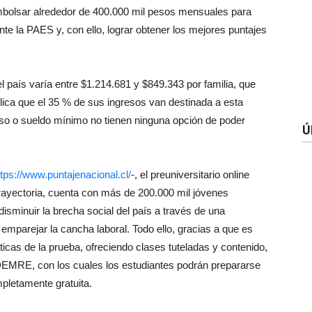
olsar alrededor de 400.000 mil pesos mensuales para
te la PAES y, con ello, lograr obtener los mejores puntajes
 país varía entre $1.214.681 y $849.343 por familia, que
plica que el 35 % de sus ingresos van destinada a esta
eso o sueldo mínimo no tienen ninguna opción de poder
Ú
ttps://www.puntajenacional.cl/
-, el preuniversitario online
ayectoria, cuenta con más de 200.000 mil jóvenes
disminuir la brecha social del país a través de una
 emparejar la cancha laboral. Todo ello, gracias a que es
ticas de la prueba, ofreciendo clases tuteladas y contenido,
 DEMRE, con los cuales los estudiantes podrán prepararse
pletamente gratuita.