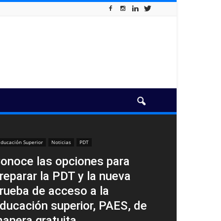
ducación Superior
Noticias
PDT
onoce las opciones para
reparar la PDT y la nueva
rueba de acceso a la
ducación superior, PAES, de
anera gratuita