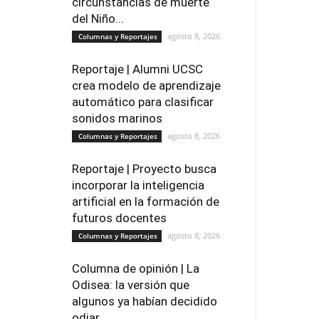
circunstancias de muerte
del Niño...
agosto 8, 2026
Columnas y Reportajes
Reportaje | Alumni UCSC
crea modelo de aprendizaje
automático para clasificar
sonidos marinos
agosto 8, 2026
Columnas y Reportajes
Reportaje | Proyecto busca
incorporar la inteligencia
artificial en la formación de
futuros docentes
agosto 8, 2026
Columnas y Reportajes
Columna de opinión | La
Odisea: la versión que
algunos ya habían decidido
odiar