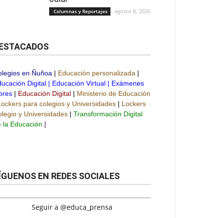
agosto 8, 2026
Columnas y Reportajes
ESTACADOS
olegios en Ñuñoa
|
Educación personalizada
|
ucación Digital
|
Educación Virtual
|
Exámenes
bres
|
Educación Digital
|
Ministerio de Educación
Lockers para colegios y Universidades
|
Lockers
legio y Universidades
|
Transformación Digital
 la Educación
|
ÍGUENOS EN REDES SOCIALES
Seguir a @educa_prensa