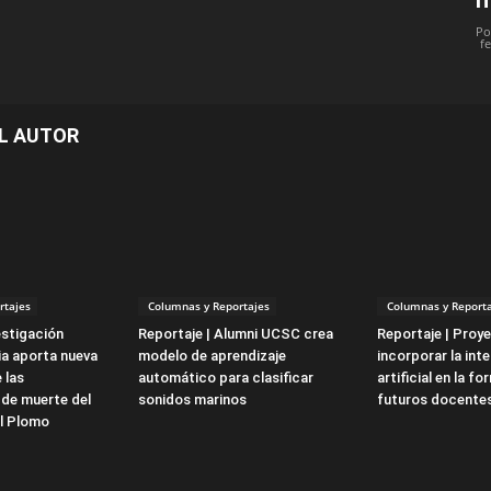
Po
f
L AUTOR
rtajes
Columnas y Reportajes
Columnas y Reporta
estigación
Reportaje | Alumni UCSC crea
Reportaje | Proy
ria aporta nueva
modelo de aprendizaje
incorporar la inte
 las
automático para clasificar
artificial en la f
 de muerte del
sonidos marinos
futuros docente
El Plomo