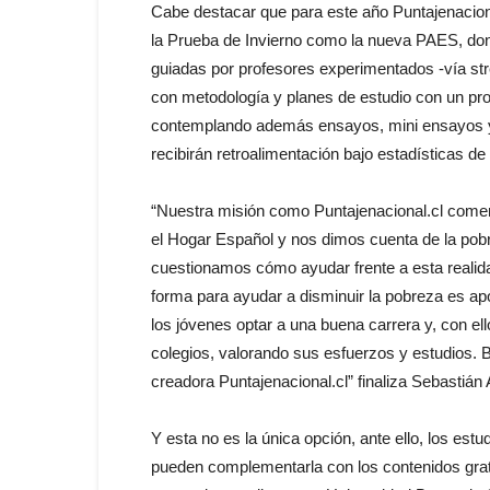
Cabe destacar que para este año Puntajenaciona
la Prueba de Invierno como la nueva PAES, don
guiadas por profesores experimentados -vía st
con metodología y planes de estudio con un prof
contemplando además ensayos, mini ensayos y 
recibirán retroalimentación bajo estadísticas de
“Nuestra misión como Puntajenacional.cl come
el Hogar Español y nos dimos cuenta de la pobre
cuestionamos cómo ayudar frente a esta realida
forma para ayudar a disminuir la pobreza es apo
los jóvenes optar a una buena carrera y, con ello
colegios, valorando sus esfuerzos y estudios
creadora Puntajenacional.cl” finaliza Sebastián
Y esta no es la única opción, ante ello, los est
pueden complementarla con los contenidos gratui