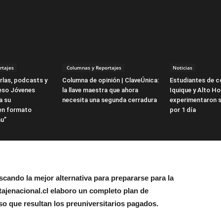
rtajes
Columnas y Reportajes
Noticias
rlas, podcasts y
Columna de opinión | ClaveÚnica:
Estudiantes de c
reso Jóvenes
la llave maestra que ahora
Iquique y Alto Ho
a su
necesita una segunda cerradura
experimentaron 
en formato
por 1 día
u”
cando la mejor alternativa para prepararse para la
ajenacional.cl elaboro un completo plan de
o que resultan los preuniversitarios pagados.