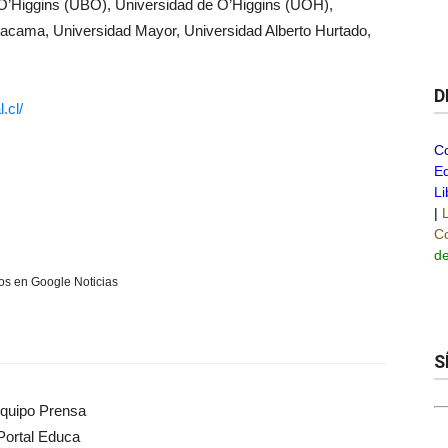
O’Higgins (UBO), Universidad de O’Higgins (UOH),
tacama, Universidad Mayor, Universidad Alberto Hurtado,
D
.cl/
C
Ed
Li
|
Co
de
s en Google Noticias
S
quipo Prensa
Portal Educa