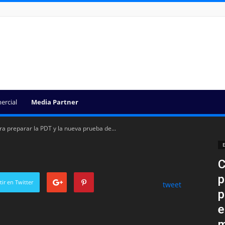
ercial
Media Partner
a preparar la PDT y la nueva prueba de...
E
C
p
ir en Twitter
tweet
p
e
m