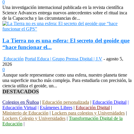
0
Una investigación internacional publicada en la revista científica
Science Advances entrega nuevos antecedentes sobre el ritual inca
de la Capacocha y las circunstancias de...
La Tierra no es una esfera: El secreto del geoide que
“hace funcionar el...
Educación
Portal Educa | Grupo Prensa Digital | J.V
-
agosto 5,
2026
0
Aunque suele representarse como una esfera, nuestro planeta tiene
una superficie mucho más compleja. Para estudiarla con precisión, la
ciencia utiliza el geoide, un...
DESTACADOS
Colegios en Ñuñoa
|
Educación personalizada
|
Educación Digital
|
Educación Virtual
|
Exámenes Libres
|
Educación Digital
|
Ministerio de Educación
|
Lockers para colegios y Universidades
|
Lockers Colegio y Universidades
|
Transformación Digital de la
Educación
|