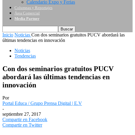
Calendario Expo y Ferias
Columnas y Reportajes
Área Comercial
Media Partner
Inicio
Noticias
Con dos seminarios gratuitos PUCV abordará las
últimas tendencias en innovación
Noticias
Tendencias
Con dos seminarios gratuitos PUCV
abordará las últimas tendencias en
innovación
Por
Portal Educa / Grupo Prensa Digital | E.V
-
septiembre 27, 2017
Compartir en Facebook
Compartir en Twitter