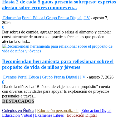
Hasta 2 de cada 5 gatos presenta sobrepeso: expertos
alertan sobre errores comunes en...
Educación
Portal Educa | Grupo Prensa Digital | I.V
-
agosto 7,
2026
0
Dar sobras de comida, agregar paté o salsas al alimento y cambiar
constantemente de marca son prácticas frecuentes que pueden
afectar la salud...
Recomiendan herramienta para reflexionar sobre el
propósito de vida de niños y jóvenes
Eventos
Portal Educa | Grupo Prensa Digital | I.V
-
agosto 7, 2026
0
Día de la niñez: La “Bitácora de viaje hacia mi propósito” cuenta
con diversas actividades para apoyar la exploración de proyectos
personales a través...
DESTACADOS
Colegios en Ñuñoa
|
Educación personalizada
|
Educación Digital
|
Educación Virtual
|
Exámenes Libres
|
Educación Digital
|