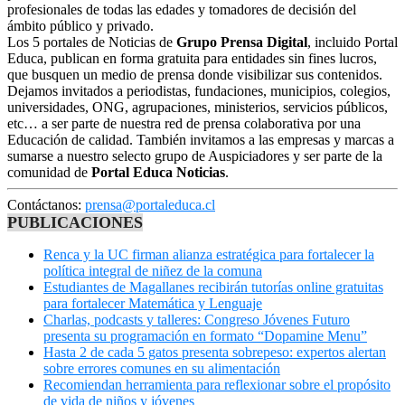
profesionales de todas las edades y tomadores de decisión del
ámbito público y privado.
Los 5 portales de Noticias de
Grupo Prensa Digital
, incluido Portal
Educa, publican en forma gratuita para entidades sin fines lucros,
que busquen un medio de prensa donde visibilizar sus contenidos.
Dejamos invitados a periodistas, fundaciones, municipios, colegios,
universidades, ONG, agrupaciones, ministerios, servicios públicos,
etc… a ser parte de nuestra red de prensa colaborativa por una
Educación de calidad. También invitamos a las empresas y marcas a
sumarse a nuestro selecto grupo de Auspiciadores y ser parte de la
comunidad de
Portal Educa Noticias
.
Contáctanos:
prensa@portaleduca.cl
PUBLICACIONES
Renca y la UC firman alianza estratégica para fortalecer la
política integral de niñez de la comuna
Estudiantes de Magallanes recibirán tutorías online gratuitas
para fortalecer Matemática y Lenguaje
Charlas, podcasts y talleres: Congreso Jóvenes Futuro
presenta su programación en formato “Dopamine Menu”
Hasta 2 de cada 5 gatos presenta sobrepeso: expertos alertan
sobre errores comunes en su alimentación
Recomiendan herramienta para reflexionar sobre el propósito
de vida de niños y jóvenes