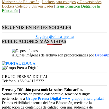
Ministerio de Educación
|
Lockers para colegios y Universidades
|
Lockers Colegio y Universidades
|
Transformación Digital de la
Educación
|
SÍGUENOS EN REDES SOCIALES
Seguir a @educa_prensa
PUBLICACIONES MÁS VISTAS
Algunas imágenes de archivo son proporcionadas por
Deposit
GRUPO PRENSA DIGITAL
Teléfono: +56 9 4817 5372
Prensa y Difusión para noticias sobre Educación.
Somos un medio de prensa colaborativo, temático y digital,
perteneciente a
Grupo Prensa Digital
www.grupoprensadigital.cl
.
Damos visibilidad a temas del área Educación, mediante la
publicación de contenidos de calidad, con una audiencia de