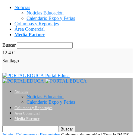
Noticias
Noticias Educación
Calendario Expo y Ferias
Columnas y Reportajes
Área Comercial
Media Partner
Buscar
12.4
C
Santiago
Portal Educa
Noticias
Noticias Educación
Calendario Expo y Ferias
Columnas y Reportajes
Área Comercial
Media Partner
Inicio
Columnas y Reportajes
Columna de opinión | Tras la PAES