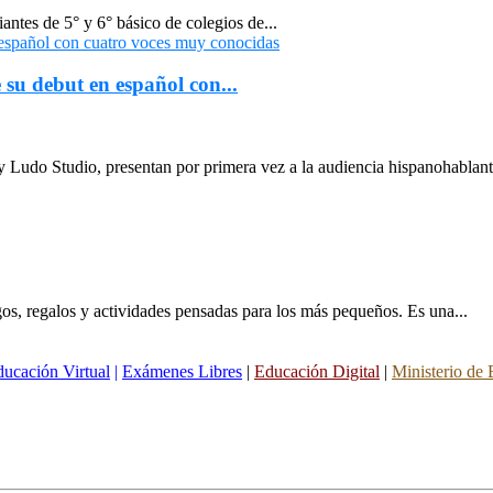
antes de 5° y 6° básico de colegios de...
su debut en español con...
Ludo Studio, presentan por primera vez a la audiencia hispanohablant
gos, regalos y actividades pensadas para los más pequeños. Es una...
ucación Virtual
|
Exámenes Libres
|
Educación Digital
|
Ministerio de