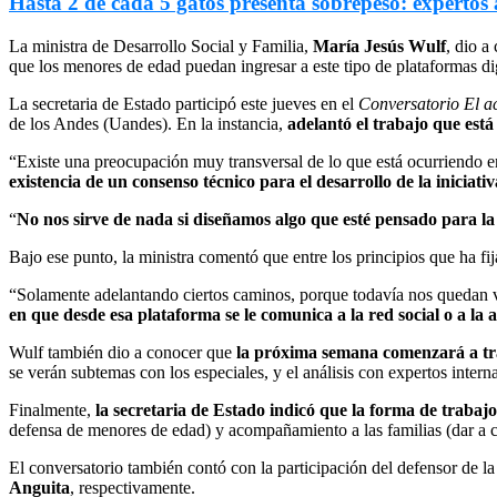
Hasta 2 de cada 5 gatos presenta sobrepeso: expertos
La ministra de Desarrollo Social y Familia,
María Jesús Wulf
, dio a
que los menores de edad puedan ingresar a este tipo de plataformas dig
La secretaria de Estado participó este jueves en el
Conversatorio El ac
de los Andes (Uandes). En la instancia,
adelantó el trabajo que está
“Existe una preocupación muy transversal de lo que está ocurriendo en
existencia de un consenso técnico para el desarrollo de la iniciativ
“
No nos sirve de nada si diseñamos algo que esté pensado para la 
Bajo ese punto, la ministra comentó que entre los principios que ha fija
“Solamente adelantando ciertos caminos, porque todavía nos quedan 
en que desde esa plataforma se le comunica a la red social o a la
Wulf también dio a conocer que
la próxima semana comenzará a tra
se verán subtemas con los especiales, y el análisis con expertos intern
Finalmente,
la secretaria de Estado indicó que la forma de trabajo
defensa de menores de edad) y acompañamiento a las familias (dar a co
El conversatorio también contó con la participación del defensor de l
Anguita
, respectivamente.