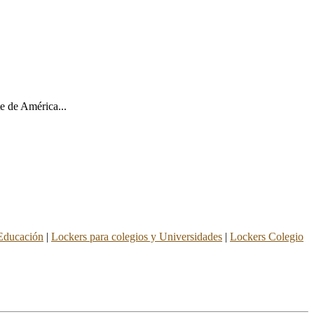
e de América...
 Educación
|
Lockers para colegios y Universidades
|
Lockers Colegio