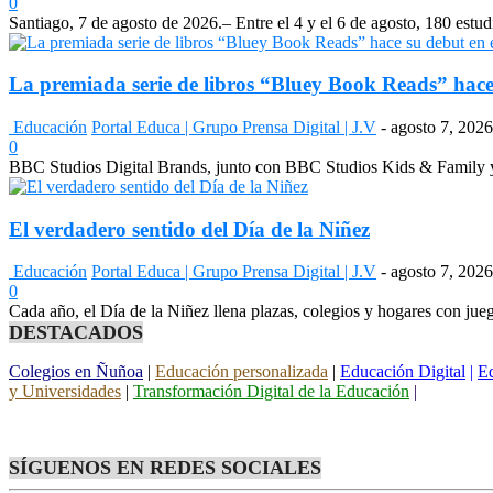
0
Santiago, 7 de agosto de 2026.– Entre el 4 y el 6 de agosto, 180 estudi
La premiada serie de libros “Bluey Book Reads” hace 
Educación
Portal Educa | Grupo Prensa Digital | J.V
-
agosto 7, 2026
0
BBC Studios Digital Brands, junto con BBC Studios Kids & Family y 
El verdadero sentido del Día de la Niñez
Educación
Portal Educa | Grupo Prensa Digital | J.V
-
agosto 7, 2026
0
Cada año, el Día de la Niñez llena plazas, colegios y hogares con jue
DESTACADOS
Colegios en Ñuñoa
|
Educación personalizada
|
Educación Digital
|
Ed
y Universidades
|
Transformación Digital de la Educación
|
SÍGUENOS EN REDES SOCIALES