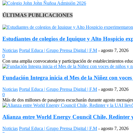
ÚLTIMAS PUBLICACIONES
Estudiantes de colegios de Iquique y Alto Hospicio e
Noticias
Portal Educa | Grupo Prensa Digital | F.M
-
agosto 7, 2026
0
Con una amplia convocatoria y participación de establecimientos edu
Fundación Integra inicia el Mes de la Niñez con voces 
Noticias
Portal Educa | Grupo Prensa Digital | F.M
-
agosto 7, 2026
0
Más de dos millones de pasajeros escucharán durante agosto mensajes 
Alianza entre World Energy Council Chile, Redinter y
Noticias
Portal Educa | Grupo Prensa Digital | F.M
-
agosto 7, 2026