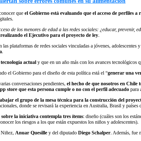
 alertan sobre errores comunes en su alimentación
 conocer que
el Gobierno está evaluando que el acceso de perfiles a 
itales.
ceso de los menores de edad a las redes sociales: ¿educar, prevenir, e
 realizando el Ejecutivo para el proyecto de ley
.
 las plataformas de redes sociales vinculadas a jóvenes, adolescentes y
a
.
tecnología actual
y que en un año más con los avances tecnológicos q
do el Gobierno para el diseño de esta política está el “
generar una ver
varias conversaciones pendientes,
el hecho de que nosotros en Chile
 app store que esta persona cumple o no con el perfil adecuado
para 
bajar el grupo de la mesa técnica para la construcción del proyec
acionales, donde se revisará la experiencia en Australia, Brasil y países
 sobre la iniciativa contempla tres ítems
: diseño (cuáles son los están
nocer los riesgos a los que están expuestos los niños y adolescentes).
a Niñez,
Anuar Quesille
y del diputado
Diego Schalper
. Además, fue 