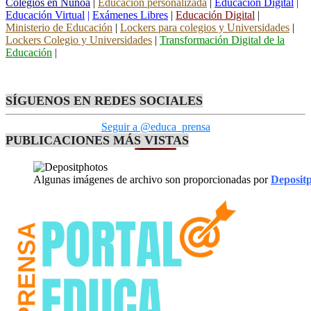
Colegios en Ñuñoa
|
Educación personalizada
|
Educación Digital
|
Educación Virtual
|
Exámenes Libres
|
Educación Digital
|
Ministerio de Educación
|
Lockers para colegios y Universidades
|
Lockers Colegio y Universidades
|
Transformación Digital de la
Educación
|
SÍGUENOS EN REDES SOCIALES
Seguir a @educa_prensa
PUBLICACIONES MÁS VISTAS
Algunas imágenes de archivo son proporcionadas por
Deposit