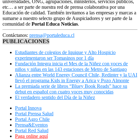
universidades, ONG, agrupaciones, ministerios, servicios públicos,
etc… a ser parte de nuestra red de prensa colaborativa por una
Educación de calidad. También invitamos a las empresas y marcas a
sumarse a nuestro selecto grupo de Auspiciadores y ser parte de la
comunidad de
Portal Educa Noticias
.
Contáctanos:
prensa@portaleduca.cl
PUBLICACIONES
Estudiantes de colegios de Iquique y Alto Hospicio
experimentaron ser Tomasinos por 1 día
Fundación Integra inicia el Mes de la Niñez con voces de
niños y niñas en las 143 estaciones de Metro de Santiago
Alianza entre World Energy Council Chile, Redinter y la UAI
llevó el programa Kids in Energy a Arica y Pozo Almonte
La premiada serie de libros “Bluey Book Reads” hace su
debut en español con cuatro voces muy conocidas
El verdadero sentido del Día de la Niñez
Portal Innova
Portal Prensa Salud
Portal Agro Chile
Prensa&Eventos
Portal Red Salud
Paga online aquí