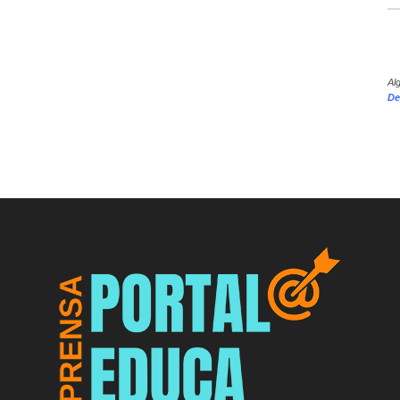
Al
De