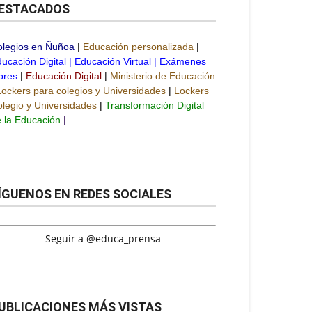
ESTACADOS
olegios en Ñuñoa
|
Educación personalizada
|
ucación Digital
|
Educación Virtual
|
Exámenes
bres
|
Educación Digital
|
Ministerio de Educación
Lockers para colegios y Universidades
|
Lockers
legio y Universidades
|
Transformación Digital
 la Educación
|
ÍGUENOS EN REDES SOCIALES
Seguir a @educa_prensa
UBLICACIONES MÁS VISTAS