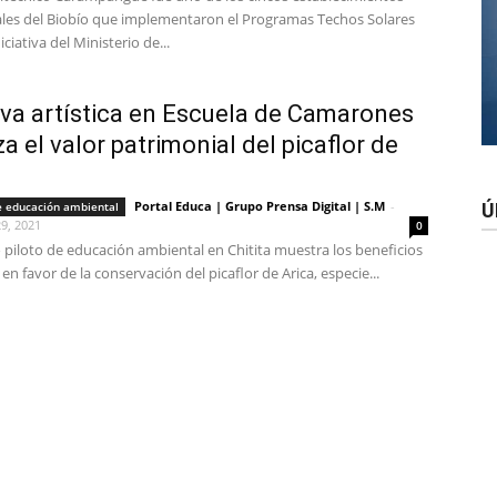
les del Biobío que implementaron el Programas Techos Solares
iciativa del Ministerio de...
tiva artística en Escuela de Camarones
iza el valor patrimonial del picaflor de
Portal Educa | Grupo Prensa Digital | S.M
-
e educación ambiental
Ú
9, 2021
0
 piloto de educación ambiental en Chitita muestra los beneficios
 en favor de la conservación del picaflor de Arica, especie...