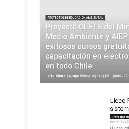
PROYECTOS DE EDUCACIÓN AMBIENTAL
Proyecto CLETS del Min
Medio Ambiente y AIEP
exitosos cursos gratuit
capacitación en electr
en todo Chile
Portal Educa | Grupo Prensa Digital | J.V
-
junio 25, 
Liceo 
sistem
Proyectos d
noviembre 2
El Liceo P