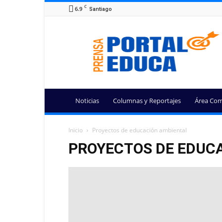
C
6.9
Santiago
Portal
Educa
Noticias
Columnas y Reportajes
Área Com
Inicio
Proyectos de educación ambiental
PROYECTOS DE EDUC