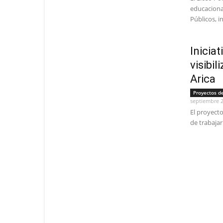
educaciona
Públicos, in
Inicia
visibil
Arica
Proyectos d
septiembre 2
El proyecto
de trabajar