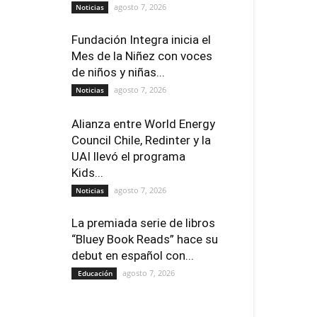
agosto 7, 2026
Noticias
Fundación Integra inicia el
Mes de la Niñez con voces
de niños y niñas...
agosto 7, 2026
Noticias
Alianza entre World Energy
Council Chile, Redinter y la
UAI llevó el programa
Kids...
agosto 7, 2026
Noticias
La premiada serie de libros
“Bluey Book Reads” hace su
debut en español con...
agosto 7, 2026
Educación