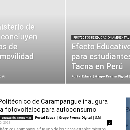
isterio de
 concluyen
PROYECTOS DE EDUCACIÓN AMBIENTAL
os de
Efecto Educativo
omovilidad
para estudiantes
Tacna en Perú
2026
Portal Educa | Grupo Prensa Digital 
Politécnico de Carampangue inaugura
a fotovoltaico para autoconsumo
Portal Educa | Grupo Prensa Digital | S.M
-
e educación ambiental
0, 2021
0
olitécnico Carampangue fue uno de los cincos establecimientos