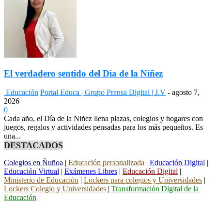
El verdadero sentido del Día de la Niñez
Educación
Portal Educa | Grupo Prensa Digital | J.V
-
agosto 7,
2026
0
Cada año, el Día de la Niñez llena plazas, colegios y hogares con
juegos, regalos y actividades pensadas para los más pequeños. Es
una...
DESTACADOS
Colegios en Ñuñoa
|
Educación personalizada
|
Educación Digital
|
Educación Virtual
|
Exámenes Libres
|
Educación Digital
|
Ministerio de Educación
|
Lockers para colegios y Universidades
|
Lockers Colegio y Universidades
|
Transformación Digital de la
Educación
|