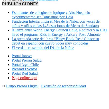
PUBLICACIONES
Estudiantes de colegios de Iquique y Alto Hospicio
experimentaron ser Tomasinos por 1 día
Fundación Integra inicia el Mes de la Niñez con voces de
niños y niñas en las 143 estaciones de Metro de Santiago
Alianza entre World Energy Council Chile, Redinter y la UAI
llevó el programa Kids in Energy a Arica y Pozo Almonte
La premiada serie de libros “Bluey Book Reads” hace su
debut en español con cuatro voces muy conocidas
El verdadero sentido del Día de la Niñez
Portal Innova
Portal Prensa Salud
Portal Agro Chile
Prensa&Eventos
Portal Red Salud
Paga online aquí
©
Grupo Prensa Digital
|
Exclusión de responsabilidad