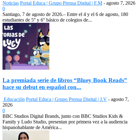
Noticias
Portal Educa | Grupo Prensa Digital | F.M
-
agosto 7, 2026
0
Santiago, 7 de agosto de 2026.– Entre el 4 y el 6 de agosto, 180
estudiantes de 5° y 6° básico de colegios de...
La premiada serie de libros “Bluey Book Reads”
hace su debut en español con...
Educación
Portal Educa | Grupo Prensa Digital | J.V
-
agosto 7,
2026
0
BBC Studios Digital Brands, junto con BBC Studios Kids &
Family y Ludo Studio, presentan por primera vez a la audiencia
hispanohablante de América...