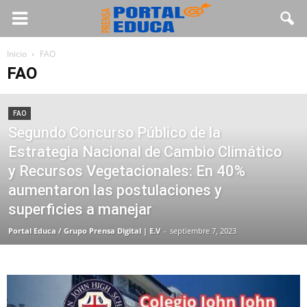
Inicio
FAO
FAO
FAO
Segundo Concurso Público de la
Estrategia Nacional de Cambio Climático
y Recursos Vegetacionales: En 40%
aumentaron las postulaciones y
superficies a manejar
Portal Educa / Grupo Prensa Digital | E.V
-
septiembre 7, 2023