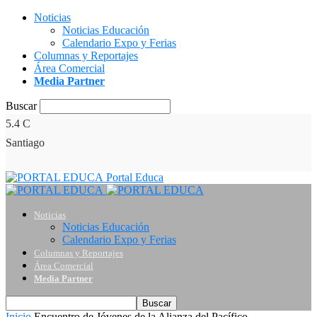
Noticias
Noticias Educación
Calendario Expo y Ferias
Columnas y Reportajes
Área Comercial
Media Partner
Buscar
5.4
C
Santiago
Portal Educa
Noticias
Noticias Educación
Calendario Expo y Ferias
Columnas y Reportajes
Área Comercial
Media Partner
Inicio
Encuentro de Jóvenes de la Alianza del Pacífico