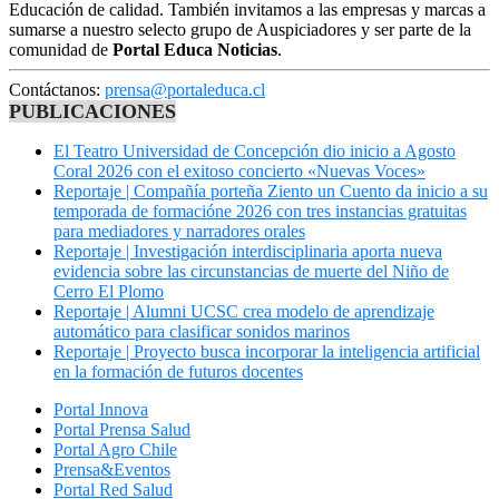
Educación de calidad. También invitamos a las empresas y marcas a
sumarse a nuestro selecto grupo de Auspiciadores y ser parte de la
comunidad de
Portal Educa Noticias
.
Contáctanos:
prensa@portaleduca.cl
PUBLICACIONES
El Teatro Universidad de Concepción dio inicio a Agosto
Coral 2026 con el exitoso concierto «Nuevas Voces»
Reportaje | Compañía porteña Ziento un Cuento da inicio a su
temporada de formacióne 2026 con tres instancias gratuitas
para mediadores y narradores orales
Reportaje | Investigación interdisciplinaria aporta nueva
evidencia sobre las circunstancias de muerte del Niño de
Cerro El Plomo
Reportaje | Alumni UCSC crea modelo de aprendizaje
automático para clasificar sonidos marinos
Reportaje | Proyecto busca incorporar la inteligencia artificial
en la formación de futuros docentes
Portal Innova
Portal Prensa Salud
Portal Agro Chile
Prensa&Eventos
Portal Red Salud