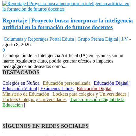
Reportaje | Proyecto busca incorporar la inteligencia
artificial en la formación de futuros docentes
Columnas y Reportajes
Portal Educa | Grupo Prensa Digital | J.V
-
agosto 8, 2026
0
La adopción de la Inteligencia Artificial (IA) en las aulas sin un
marco regulatorio claro, podría generar efectos o impactos
pedagógicos no deseados como...
DESTACADOS
Colegios en Ñuñoa
|
Educación personalizada
|
Educación Digital
|
Educación Virtual
|
Exámenes Libres
|
Educación Digital
|
Ministerio de Educación
|
Lockers para colegios y Universidades
|
Lockers Colegio y Universidades
|
Transformación Digital de la
Educación
|
SÍGUENOS EN REDES SOCIALES