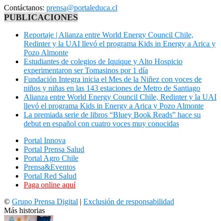
Contáctanos:
prensa@portaleduca.cl
PUBLICACIONES
Reportaje | Alianza entre World Energy Council Chile,
Redinter y la UAI llevó el programa Kids in Energy a Arica y
Pozo Almonte
Estudiantes de colegios de Iquique y Alto Hospicio
experimentaron ser Tomasinos por 1 día
Fundación Integra inicia el Mes de la Niñez con voces de
niños y niñas en las 143 estaciones de Metro de Santiago
Alianza entre World Energy Council Chile, Redinter y la UAI
llevó el programa Kids in Energy a Arica y Pozo Almonte
La premiada serie de libros “Bluey Book Reads” hace su
debut en español con cuatro voces muy conocidas
Portal Innova
Portal Prensa Salud
Portal Agro Chile
Prensa&Eventos
Portal Red Salud
Paga online aquí
©
Grupo Prensa Digital
|
Exclusión de responsabilidad
Más historias