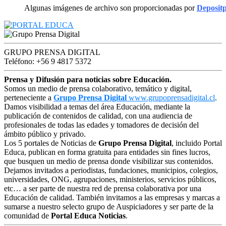
Algunas imágenes de archivo son proporcionadas por
Deposit
GRUPO PRENSA DIGITAL
Teléfono: +56 9 4817 5372
Prensa y Difusión para noticias sobre Educación.
Somos un medio de prensa colaborativo, temático y digital,
perteneciente a
Grupo Prensa Digital
www.grupoprensadigital.cl
.
Damos visibilidad a temas del área Educación, mediante la
publicación de contenidos de calidad, con una audiencia de
profesionales de todas las edades y tomadores de decisión del
ámbito público y privado.
Los 5 portales de Noticias de
Grupo Prensa Digital
, incluido Portal
Educa, publican en forma gratuita para entidades sin fines lucros,
que busquen un medio de prensa donde visibilizar sus contenidos.
Dejamos invitados a periodistas, fundaciones, municipios, colegios,
universidades, ONG, agrupaciones, ministerios, servicios públicos,
etc… a ser parte de nuestra red de prensa colaborativa por una
Educación de calidad. También invitamos a las empresas y marcas a
sumarse a nuestro selecto grupo de Auspiciadores y ser parte de la
comunidad de
Portal Educa Noticias
.