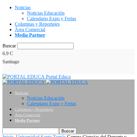
Noticias
Noticias Educación
Calendario Expo y Ferias
Columnas y Reportajes
Área Comercial
Media Partner
Buscar
6.9
C
Santiago
Portal Educa
Noticias
Noticias Educación
Calendario Expo y Ferias
Columnas y Reportajes
Área Comercial
Media Partner
Inicio
Universidad Santo Tomás
Carrera Ciencias del Deporte y