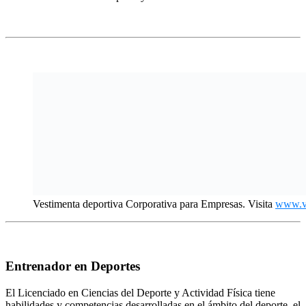
–
–
Vestimenta deportiva Corporativa para Empresas. Visita
www.ve
Entrenador en Deportes
El Licenciado en Ciencias del Deporte y Actividad Física tiene
habilidades y competencias desarrolladas en el ámbito del deporte, el