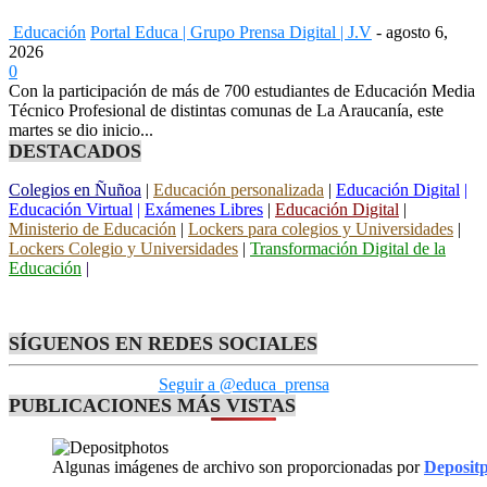
Educación
Portal Educa | Grupo Prensa Digital | J.V
-
agosto 6,
2026
0
Con la participación de más de 700 estudiantes de Educación Media
Técnico Profesional de distintas comunas de La Araucanía, este
martes se dio inicio...
DESTACADOS
Colegios en Ñuñoa
|
Educación personalizada
|
Educación Digital
|
Educación Virtual
|
Exámenes Libres
|
Educación Digital
|
Ministerio de Educación
|
Lockers para colegios y Universidades
|
Lockers Colegio y Universidades
|
Transformación Digital de la
Educación
|
SÍGUENOS EN REDES SOCIALES
Seguir a @educa_prensa
PUBLICACIONES MÁS VISTAS
Algunas imágenes de archivo son proporcionadas por
Deposit