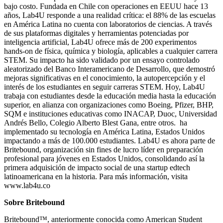
bajo costo. Fundada en Chile con operaciones en EEUU hace 13
años, Lab4U responde a una realidad crítica: el 88% de las escuelas
en América Latina no cuenta con laboratorios de ciencias. A través
de sus plataformas digitales y herramientas potenciadas por
inteligencia artificial, Lab4U ofrece más de 200 experimentos
hands-on de física, química y biología, aplicables a cualquier carrera
STEM. Su impacto ha sido validado por un ensayo controlado
aleatorizado del Banco Interamericano de Desarrollo, que demostró
mejoras significativas en el conocimiento, la autopercepción y el
interés de los estudiantes en seguir carreras STEM. Hoy, Lab4U
trabaja con estudiantes desde la educación media hasta la educación
superior, en alianza con organizaciones como Boeing, Pfizer, BHP,
SQM e instituciones educativas como INACAP, Duoc, Universidad
Andrés Bello, Colegio Alberto Blest Gana, entre otros. ha
implementado su tecnología en América Latina, Estados Unidos
impactando a más de 100.000 estudiantes. Lab4U es ahora parte de
Britebound, organización sin fines de lucro líder en preparación
profesional para jóvenes en Estados Unidos, consolidando así la
primera adquisición de impacto social de una startup edtech
latinoamericana en la historia. Para más información, visita
www.lab4u.co
Sobre Britebound
Britebound™, anteriormente conocida como American Student