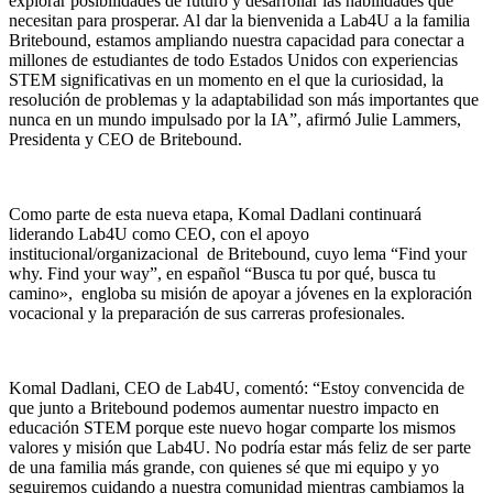
explorar posibilidades de futuro y desarrollar las habilidades que
necesitan para prosperar. Al dar la bienvenida a Lab4U a la familia
Britebound, estamos ampliando nuestra capacidad para conectar a
millones de estudiantes de todo Estados Unidos con experiencias
STEM significativas en un momento en el que la curiosidad, la
resolución de problemas y la adaptabilidad son más importantes que
nunca en un mundo impulsado por la IA”, afirmó Julie Lammers,
Presidenta y CEO de Britebound.
Como parte de esta nueva etapa, Komal Dadlani continuará
liderando Lab4U como CEO, con el apoyo
institucional/organizacional de Britebound, cuyo lema “Find your
why. Find your way”, en español “Busca tu por qué, busca tu
camino», engloba su misión de apoyar a jóvenes en la exploración
vocacional y la preparación de sus carreras profesionales.
Komal Dadlani, CEO de Lab4U, comentó: “Estoy convencida de
que junto a Britebound podemos aumentar nuestro impacto en
educación STEM porque este nuevo hogar comparte los mismos
valores y misión que Lab4U. No podría estar más feliz de ser parte
de una familia más grande, con quienes sé que mi equipo y yo
seguiremos cuidando a nuestra comunidad mientras cambiamos la