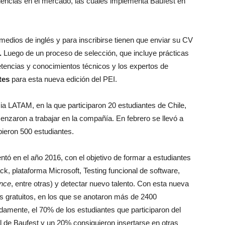
encias en el mercado, las cuales implementa Baufest en
medios de inglés y para inscribirse tienen que enviar su CV
.
Luego de un proceso de selección, que incluye prácticas
etencias y conocimientos técnicos y los expertos de
ntes
para esta nueva edición del PEI.
cia LATAM, en la que participaron 20 estudiantes de Chile,
enzaron a trabajar en la compañía. En febrero se llevó a
bieron 500 estudiantes.
ntó en el año 2016, con el objetivo de formar a estudiantes
ack, plataforma Microsoft, Testing funcional de software,
ence
, entre otras) y detectar nuevo talento. Con esta nueva
os gratuitos, en los que se anotaron más de 2400
adamente, el 70% de los estudiantes que participaron del
al de Baufest y un 20% consiguieron insertarse en otras