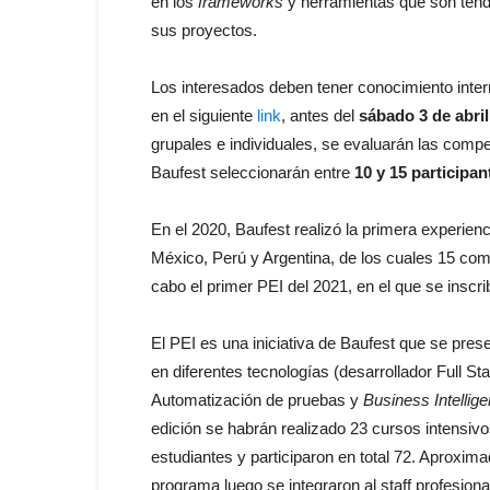
en los
frameworks
y herramientas que son tend
sus proyectos.
Los interesados deben tener conocimiento inter
en el siguiente
link
, antes del
sábado 3 de abril
grupales e individuales, se evaluarán las comp
Baufest seleccionarán entre
10 y 15 participa
En el 2020, Baufest realizó la primera experien
México, Perú y Argentina, de los cuales 15 com
cabo el primer PEI del 2021, en el que se inscri
El PEI es una iniciativa de Baufest que se prese
en diferentes tecnologías (desarrollador Full St
Automatización de pruebas y
Business Intellig
edición se habrán realizado 23 cursos intensiv
estudiantes y participaron en total 72. Aproxim
programa luego se integraron al staff profesion