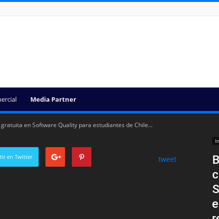
ercial
Media Partner
gratuita en Software Quality para estudiantes de Chile...
I
ir en Twitter
B
tweet
c
S
e
r