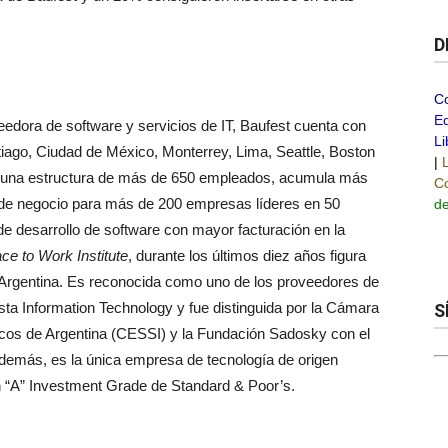
D
C
Ed
eedora de software y servicios de IT, Baufest cuenta con
Li
iago, Ciudad de México, Monterrey, Lima, Seattle, Boston
|
y una estructura de más de 650 empleados, acumula más
Co
 de negocio para más de 200 empresas líderes en 50
de
e desarrollo de software con mayor facturación en la
ce to Work Institute
, durante los últimos diez años figura
a Argentina. Es reconocida como uno de los proveedores de
sta Information Technology y fue distinguida por la Cámara
S
cos de Argentina (CESSI) y la Fundación Sadosky con el
demás, es la única empresa de tecnología de origen
n “A” Investment Grade de Standard & Poor’s.