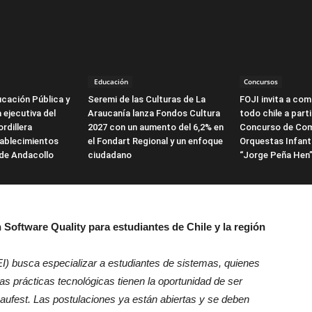
Educación
Concursos
ucación Pública y
Seremi de las Culturas de La
FOJI invita a co
 ejecutiva del
Araucanía lanza Fondos Cultura
todo chile a parti
rdillera
2027 con un aumento del 6,2% en
Concurso de Com
tablecimientos
el Fondart Regional y un enfoque
Orquestas Infant
de Andacollo
ciudadano
“Jorge Peña Hen
 Software Quality para estudiantes de Chile y la región
) busca especializar a estudiantes de sistemas, quienes
s prácticas tecnológicas tienen la oportunidad de ser
Baufest. Las postulaciones ya están abiertas y se deben