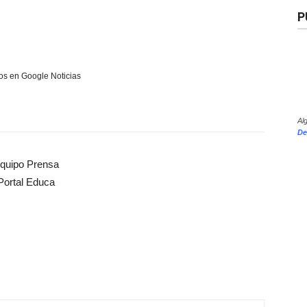
P
s en Google Noticias
Al
De
quipo Prensa
Portal Educa