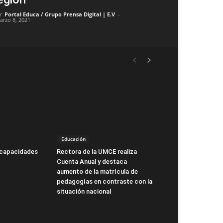
r
Portal Educa / Grupo Prensa Digital | E.V
-
arzo 8, 2021
Educación
 capacidades
Rectora de la UMCE realiza
Cuenta Anual y destaca
aumento de la matrícula de
pedagogías en contraste con la
situación nacional