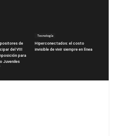
Tecnología
mpositores de
Hiperconectados: el costo
cipar del VIII
invisible de vivir siempre en línea
posición para
o Juveniles
”