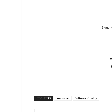
Sígueno
E
ETIQUETAS
Ingeniería
Software Quality