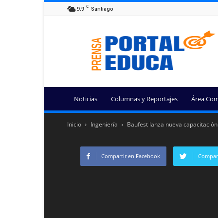
C
9.9
Santiago
Portal
Educa
Noticias
Columnas y Reportajes
Área Com
Inicio
Ingeniería
Baufest lanza nueva capacitación 
Compartir en Facebook
Compart