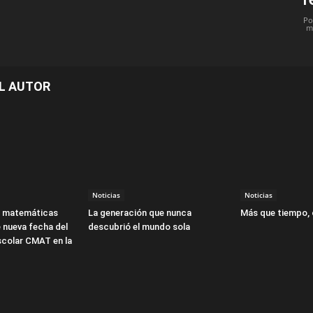
Po
m
L AUTOR
Noticias
Noticias
s matemáticas
La generación que nunca
Más que tiempo,
 nueva fecha del
descubrió el mundo sola
colar CMAT en la