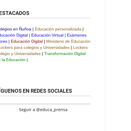
ESTACADOS
olegios en Ñuñoa
|
Educación personalizada
|
ucación Digital
|
Educación Virtual
|
Exámenes
bres
|
Educación Digital
|
Ministerio de Educación
Lockers para colegios y Universidades
|
Lockers
legio y Universidades
|
Transformación Digital
 la Educación
|
ÍGUENOS EN REDES SOCIALES
Seguir a @educa_prensa