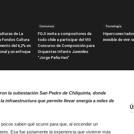
Concursos
Tecnología
ulturas de La
FOJI invita a compositores de
Hiperconectados
a Fondos Cultura
todo chile a participar del VIII
invisible de vivir 
mento del 6,2% en
Concurso de Composición para
onal y un enfoque
Orquestas Infanto Juveniles
“Jorge Peña Hen”
eron la subestación San Pedro de Chilquinta, donde
a infraestructura que permite llevar energía a miles de
Ú
y pocos saben qué ocurre para que, al encender un
ogares. Esa fue justamente la experiencia que vivieron más