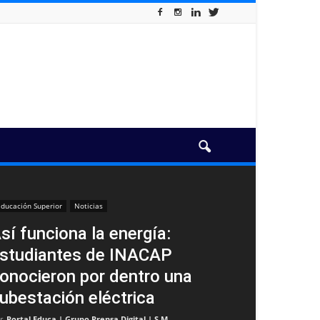
ducación Superior
Noticias
sí funciona la energía:
studiantes de INACAP
onocieron por dentro una
ubestación eléctrica
r
Portal Educa | Grupo Prensa Digital | S.M
-