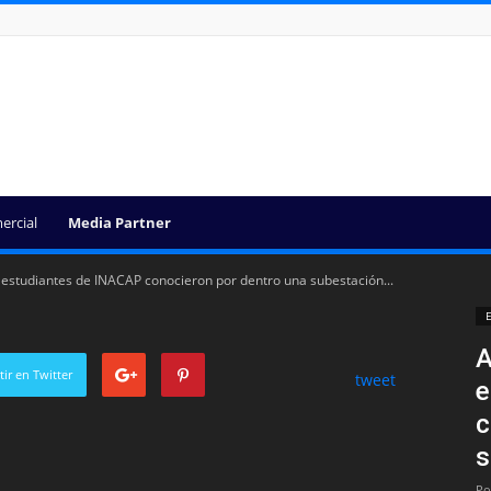
ercial
Media Partner
: estudiantes de INACAP conocieron por dentro una subestación...
E
A
ir en Twitter
tweet
e
c
s
Po