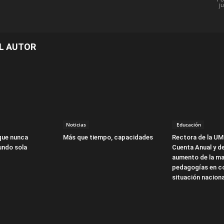
j
L AUTOR
Noticias
Educación
que nunca
Más que tiempo, capacidades
Rectora de la UM
undo sola
Cuenta Anual y d
aumento de la ma
pedagogías en co
situación naciona