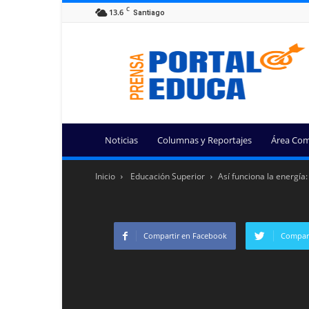
C
13.6
Santiago
Portal
Educa
Noticias
Columnas y Reportajes
Área Com
Inicio
Educación Superior
Así funciona la energía
Compartir en Facebook
Compart