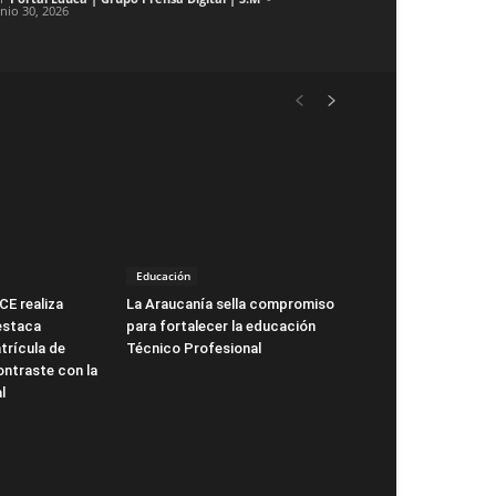
unio 30, 2026
Educación
CE realiza
La Araucanía sella compromiso
estaca
para fortalecer la educación
trícula de
Técnico Profesional
ntraste con la
l