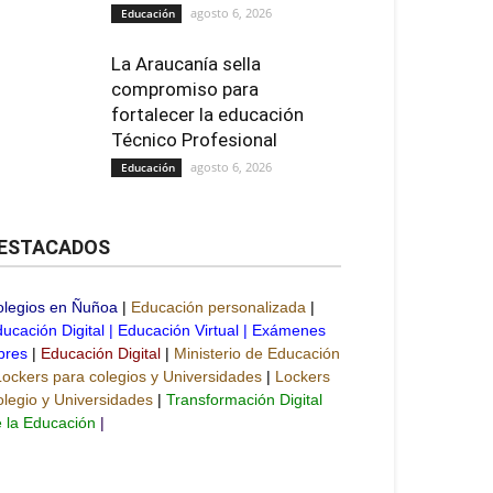
agosto 6, 2026
Educación
La Araucanía sella
compromiso para
fortalecer la educación
Técnico Profesional
agosto 6, 2026
Educación
ESTACADOS
olegios en Ñuñoa
|
Educación personalizada
|
ucación Digital
|
Educación Virtual
|
Exámenes
bres
|
Educación Digital
|
Ministerio de Educación
Lockers para colegios y Universidades
|
Lockers
legio y Universidades
|
Transformación Digital
 la Educación
|