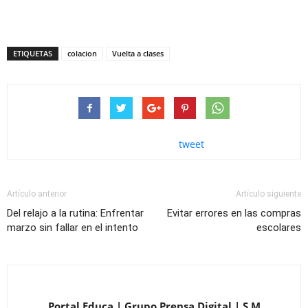
ETIQUETAS
colacion
Vuelta a clases
tweet
Artículo anterior
Artículo siguiente
Del relajo a la rutina: Enfrentar
Evitar errores en las compras
marzo sin fallar en el intento
escolares
Portal Educa | Grupo Prensa Digital | S.M