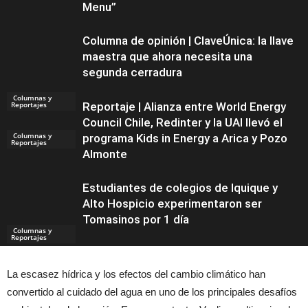
Menu”
Columna de opinión | ClaveÚnica: la llave
maestra que ahora necesita una
segunda cerradura
Columnas y
Reportajes
Reportaje | Alianza entre World Energy
Council Chile, Redinter y la UAI llevó el
Columnas y
programa Kids in Energy a Arica y Pozo
Reportajes
Almonte
Estudiantes de colegios de Iquique y
Alto Hospicio experimentaron ser
Tomasinos por 1 día
Columnas y
Reportajes
La escasez hídrica y los efectos del cambio climático han
Noticias
convertido al cuidado del agua en uno de los principales desafíos