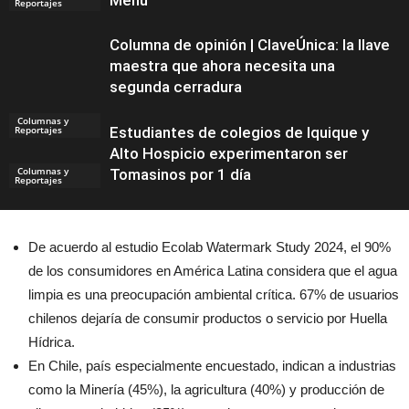
Menu”
Reportajes
Columna de opinión | ClaveÚnica: la llave
maestra que ahora necesita una
segunda cerradura
Columnas y
Reportajes
Estudiantes de colegios de Iquique y
Alto Hospicio experimentaron ser
Columnas y
Tomasinos por 1 día
Reportajes
De acuerdo al estudio Ecolab Watermark Study 2024, el 90%
Noticias
de los consumidores en América Latina considera que el agua
limpia es una preocupación ambiental crítica. 67% de usuarios
chilenos dejaría de consumir productos o servicio por Huella
Hídrica.
En Chile, país especialmente encuestado, indican a industrias
como la Minería (45%), la agricultura (40%) y producción de