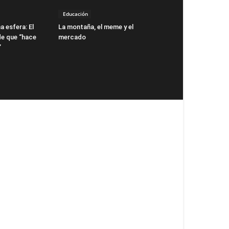
Educación
a esfera: El
La montaña, el meme y el
de que “hace
mercado
”