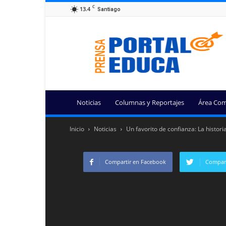
C
13.4
Santiago
Portal
Educa
Noticias
Columnas y Reportajes
Área Com
Inicio
Noticias
Un favorito de confianza: La histor
Compartir en Facebook
Compart