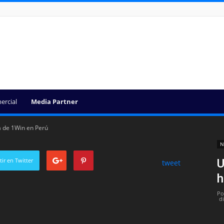
ercial
Media Partner
ia de 1Win en Perú
N
ir en Twitter
U
tweet
h
Po
d