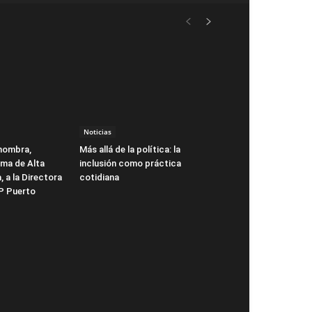
Noticias
nombra,
Más allá de la política: la
ema de Alta
inclusión como práctica
, a la Directora
cotidiana
EP Puerto