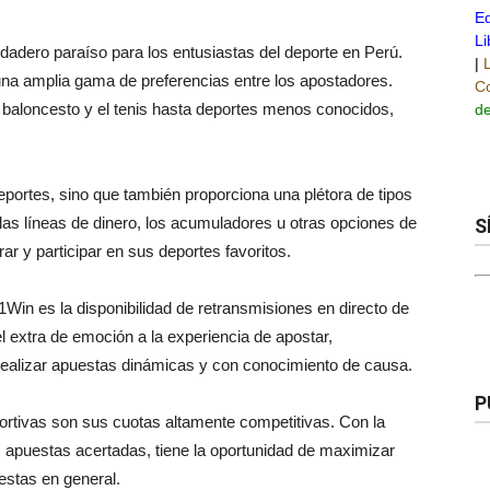
Ed
Li
adero paraíso para los entusiastas del deporte en Perú.
|
una amplia gama de preferencias entre los apostadores.
Co
l baloncesto y el tenis hasta deportes menos conocidos,
de
eportes, sino que también proporciona una plétora de tipos
 las líneas de dinero, los acumuladores u otras opciones de
S
r y participar en sus deportes favoritos.
Win es la disponibilidad de retransmisiones en directo de
l extra de emoción a la experiencia de apostar,
y realizar apuestas dinámicas y con conocimiento de causa.
P
ortivas son sus cuotas altamente competitivas. Con la
s apuestas acertadas, tiene la oportunidad de maximizar
estas en general.