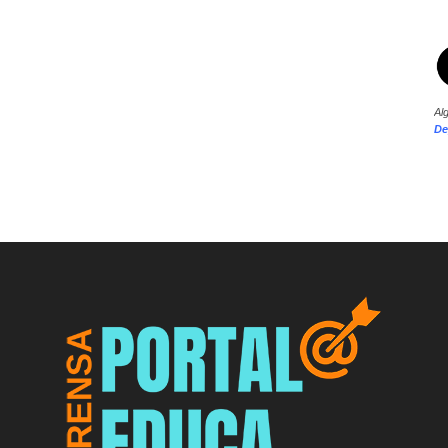
Al
De