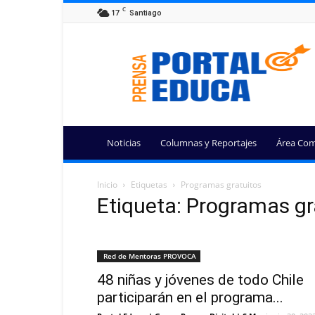
C
17
Santiago
Portal
Educa
Noticias
Columnas y Reportajes
Área Com
Inicio
Etiquetas
Programas gratuitos
Etiqueta: Programas gr
Red de Mentoras PROVOCA
48 niñas y jóvenes de todo Chile
participarán en el programa...