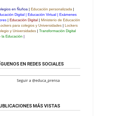
olegios en Ñuñoa
|
Educación personalizada
|
ucación Digital
|
Educación Virtual
|
Exámenes
bres
|
Educación Digital
|
Ministerio de Educación
Lockers para colegios y Universidades
|
Lockers
legio y Universidades
|
Transformación Digital
 la Educación
|
ÍGUENOS EN REDES SOCIALES
Seguir a @educa_prensa
UBLICACIONES MÁS VISTAS