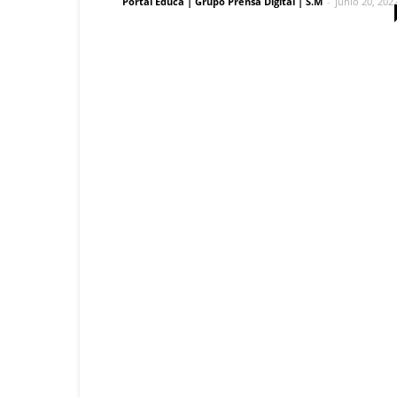
Portal Educa | Grupo Prensa Digital | S.M
-
junio 20, 202