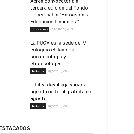
Abren convocatoria a
tercera edición del Fondo
Concursable “Héroes de la
Educación Financiera”
agosto 5, 2026
Educación
La PUCV es la sede del VI
coloquio chileno de
socioecología y
etnoecología
agosto 5, 2026
Noticias
UTalca despliega variada
agenda cultural gratuita en
agosto
agosto 5, 2026
Noticias
ESTACADOS