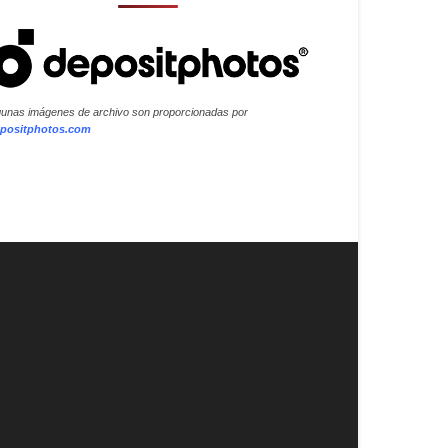
gunas imágenes de archivo son proporcionadas por
positphotos.com