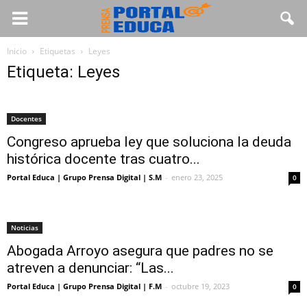
Inicio
Etiquetas
Leyes
Etiqueta: Leyes
Docentes
Congreso aprueba ley que soluciona la deuda
histórica docente tras cuatro...
Portal Educa | Grupo Prensa Digital | S.M
-
enero 23, 2025
0
Noticias
Abogada Arroyo asegura que padres no se
atreven a denunciar: “Las...
Portal Educa | Grupo Prensa Digital | F.M
-
octubre 19, 2023
0