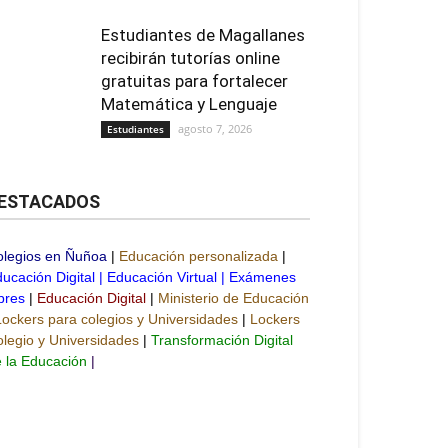
Estudiantes de Magallanes
recibirán tutorías online
gratuitas para fortalecer
Matemática y Lenguaje
agosto 7, 2026
Estudiantes
ESTACADOS
olegios en Ñuñoa
|
Educación personalizada
|
ucación Digital
|
Educación Virtual
|
Exámenes
bres
|
Educación Digital
|
Ministerio de Educación
Lockers para colegios y Universidades
|
Lockers
legio y Universidades
|
Transformación Digital
 la Educación
|