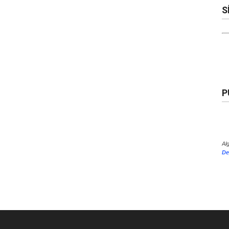
S
P
Al
De