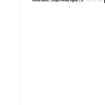
Portal Educa | Grupo Prensa Digital | JP
-
julio 10, 2025