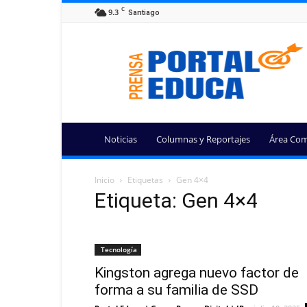
C
9.3
Santiago
Portal
Educa
Noticias
Columnas y Reportajes
Área Com
Inicio
Etiquetas
Gen 4×4
Etiqueta: Gen 4×4
Tecnología
Kingston agrega nuevo factor de
forma a su familia de SSD