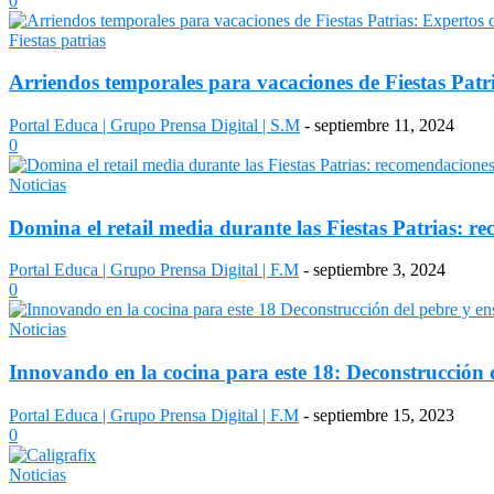
0
Fiestas patrias
Arriendos temporales para vacaciones de Fiestas Patri
Portal Educa | Grupo Prensa Digital | S.M
-
septiembre 11, 2024
0
Noticias
Domina el retail media durante las Fiestas Patrias: re
Portal Educa | Grupo Prensa Digital | F.M
-
septiembre 3, 2024
0
Noticias
Innovando en la cocina para este 18: Deconstrucción d
Portal Educa | Grupo Prensa Digital | F.M
-
septiembre 15, 2023
0
Noticias