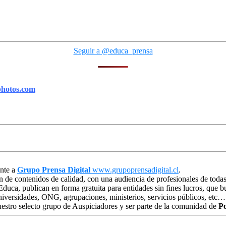
Seguir a @educa_prensa
photos.com
ente a
Grupo Prensa Digital
www.grupoprensadigital.cl
.
n de contenidos de calidad, con una audiencia de profesionales de todas
 Educa, publican en forma gratuita para entidades sin fines lucros, que
niversidades, ONG, agrupaciones, ministerios, servicios públicos, etc…
estro selecto grupo de Auspiciadores y ser parte de la comunidad de
Po