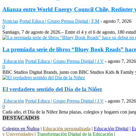
Alianza entre World Energy Council Chile, Redinter y
Noticias
Portal Educa | Grupo Prensa Digital | F.M
-
agosto 7, 2026
0
Santiago, 7 de agosto de 2026.– Entre el 4 y el 6 de agosto, 180 estudi
La premiada serie de libros “Bluey Book Reads” hace 
Educación
Portal Educa | Grupo Prensa Digital | J.V
-
agosto 7, 2026
0
BBC Studios Digital Brands, junto con BBC Studios Kids & Family y 
El verdadero sentido del Día de la Niñez
Educación
Portal Educa | Grupo Prensa Digital | J.V
-
agosto 7, 2026
0
Cada año, el Día de la Niñez llena plazas, colegios y hogares con jue
DESTACADOS
Colegios en Ñuñoa
|
Educación personalizada
|
Educación Digital
|
Ed
y Universidades
|
Transformación Digital de la Educación
|