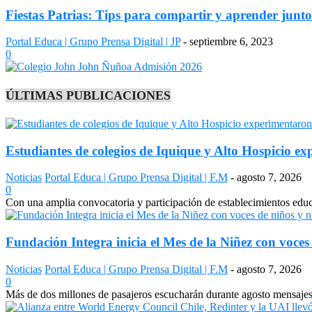
Fiestas Patrias: Tips para compartir y aprender junto a
Portal Educa | Grupo Prensa Digital | JP
-
septiembre 6, 2023
0
ÚLTIMAS PUBLICACIONES
Estudiantes de colegios de Iquique y Alto Hospicio e
Noticias
Portal Educa | Grupo Prensa Digital | F.M
-
agosto 7, 2026
0
Con una amplia convocatoria y participación de establecimientos edu
Fundación Integra inicia el Mes de la Niñez con voces 
Noticias
Portal Educa | Grupo Prensa Digital | F.M
-
agosto 7, 2026
0
Más de dos millones de pasajeros escucharán durante agosto mensajes 