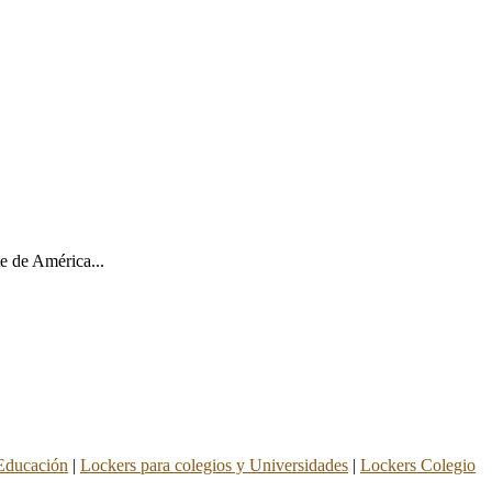
e de América...
 Educación
|
Lockers para colegios y Universidades
|
Lockers Colegio