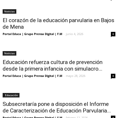
Noticias
El corazón de la educación parvularia en Bajos
de Mena
Portal Educa | Grupo Prensa Digital | F.M
-
junio 4, 2026
0
Noticias
Educación refuerza cultura de prevención
desde la primera infancia con simulacro...
Portal Educa | Grupo Prensa Digital | F.M
-
mayo 28, 2026
0
Educación
Subsecretaría pone a disposición el Informe
de Caracterización de Educación Parvularia...
Portal Educa | Grupo Prensa Digital | S.M
-
febrero 12, 2026
0