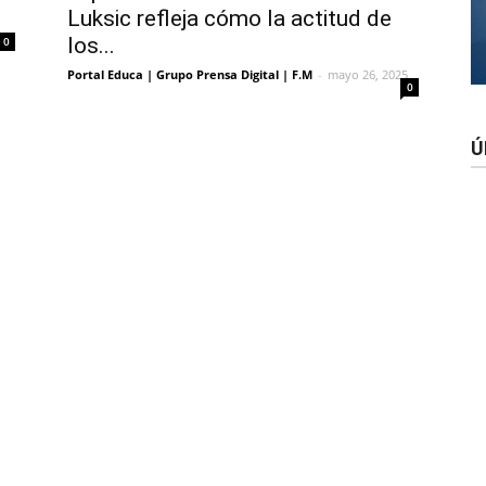
Luksic refleja cómo la actitud de
los...
0
Portal Educa | Grupo Prensa Digital | F.M
-
mayo 26, 2025
0
Ú