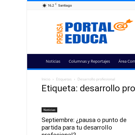
C
16.2
Santiago
Portal
Educa
Noticias
Columnas y Reportajes
Área Com
Inicio
Etiquetas
Desarrollo profesional
Etiqueta: desarrollo pr
Noticias
Septiembre: ¿pausa o punto de
partida para tu desarrollo