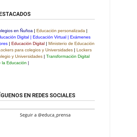
ESTACADOS
olegios en Ñuñoa
|
Educación personalizada
|
ucación Digital
|
Educación Virtual
|
Exámenes
bres
|
Educación Digital
|
Ministerio de Educación
Lockers para colegios y Universidades
|
Lockers
legio y Universidades
|
Transformación Digital
 la Educación
|
ÍGUENOS EN REDES SOCIALES
Seguir a @educa_prensa