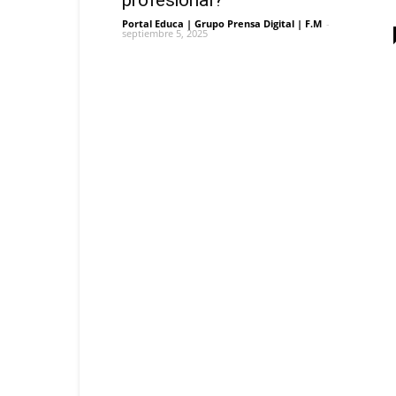
profesional?
Portal Educa | Grupo Prensa Digital | F.M
-
septiembre 5, 2025