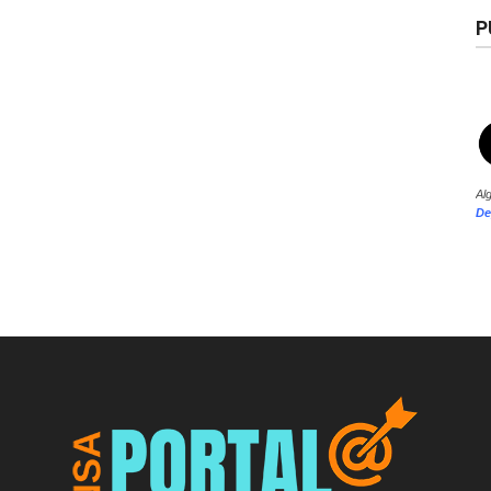
P
Al
De