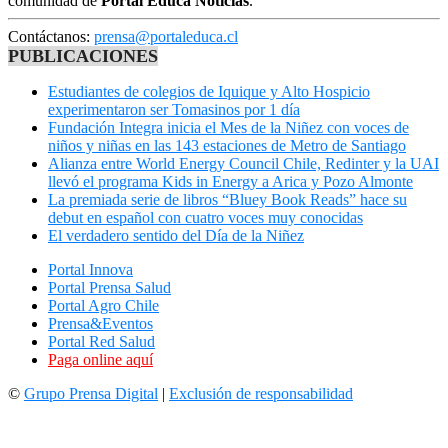
comunidad de
Portal Educa Noticias
.
Contáctanos:
prensa@portaleduca.cl
PUBLICACIONES
Estudiantes de colegios de Iquique y Alto Hospicio
experimentaron ser Tomasinos por 1 día
Fundación Integra inicia el Mes de la Niñez con voces de
niños y niñas en las 143 estaciones de Metro de Santiago
Alianza entre World Energy Council Chile, Redinter y la UAI
llevó el programa Kids in Energy a Arica y Pozo Almonte
La premiada serie de libros “Bluey Book Reads” hace su
debut en español con cuatro voces muy conocidas
El verdadero sentido del Día de la Niñez
Portal Innova
Portal Prensa Salud
Portal Agro Chile
Prensa&Eventos
Portal Red Salud
Paga online aquí
©
Grupo Prensa Digital
|
Exclusión de responsabilidad