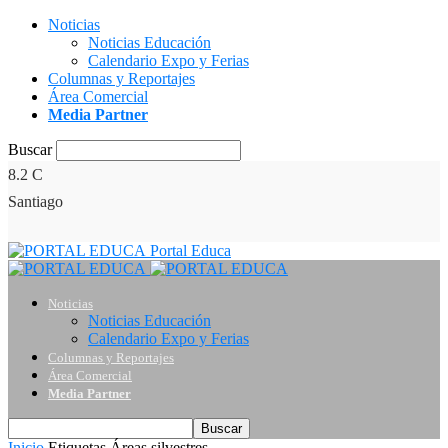
Noticias
Noticias Educación
Calendario Expo y Ferias
Columnas y Reportajes
Área Comercial
Media Partner
Buscar
8.2
C
Santiago
Portal Educa
Noticias
Noticias Educación
Calendario Expo y Ferias
Columnas y Reportajes
Área Comercial
Media Partner
Inicio
Etiquetas
Áreas silvestres