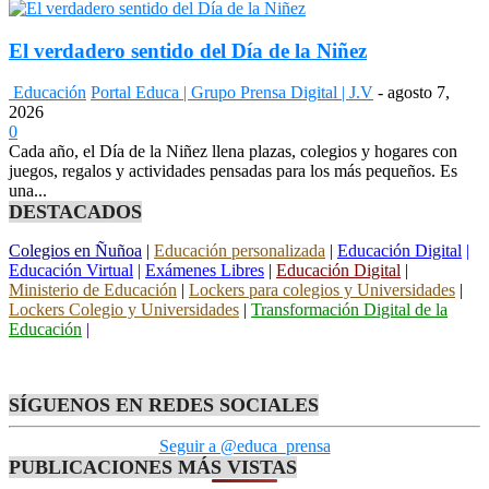
El verdadero sentido del Día de la Niñez
Educación
Portal Educa | Grupo Prensa Digital | J.V
-
agosto 7,
2026
0
Cada año, el Día de la Niñez llena plazas, colegios y hogares con
juegos, regalos y actividades pensadas para los más pequeños. Es
una...
DESTACADOS
Colegios en Ñuñoa
|
Educación personalizada
|
Educación Digital
|
Educación Virtual
|
Exámenes Libres
|
Educación Digital
|
Ministerio de Educación
|
Lockers para colegios y Universidades
|
Lockers Colegio y Universidades
|
Transformación Digital de la
Educación
|
SÍGUENOS EN REDES SOCIALES
Seguir a @educa_prensa
PUBLICACIONES MÁS VISTAS