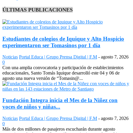
ÚLTIMAS PUBLICACIONES
Estudiantes de colegios de Iquique y Alto Hospicio
experimentaron ser Tomasinos por 1 día
Noticias
Portal Educa | Grupo Prensa Digital | F.M
-
agosto 7, 2026
0
Con una amplia convocatoria y participación de establecimientos
educacionales, Santo Tomás Iquique desarrolló este 04 y 06 de
agosto una nueva versión de “Tomasin@...
Fundación Integra inicia el Mes de la Niñez con
voces de niños y niñas...
Noticias
Portal Educa | Grupo Prensa Digital | F.M
-
agosto 7, 2026
0
Más de dos millones de pasajeros escucharán durante agosto