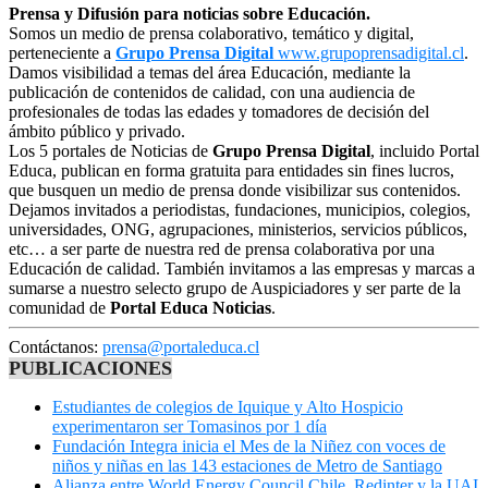
Prensa y Difusión para noticias sobre Educación.
Somos un medio de prensa colaborativo, temático y digital,
perteneciente a
Grupo Prensa Digital
www.grupoprensadigital.cl
.
Damos visibilidad a temas del área Educación, mediante la
publicación de contenidos de calidad, con una audiencia de
profesionales de todas las edades y tomadores de decisión del
ámbito público y privado.
Los 5 portales de Noticias de
Grupo Prensa Digital
, incluido Portal
Educa, publican en forma gratuita para entidades sin fines lucros,
que busquen un medio de prensa donde visibilizar sus contenidos.
Dejamos invitados a periodistas, fundaciones, municipios, colegios,
universidades, ONG, agrupaciones, ministerios, servicios públicos,
etc… a ser parte de nuestra red de prensa colaborativa por una
Educación de calidad. También invitamos a las empresas y marcas a
sumarse a nuestro selecto grupo de Auspiciadores y ser parte de la
comunidad de
Portal Educa Noticias
.
Contáctanos:
prensa@portaleduca.cl
PUBLICACIONES
Estudiantes de colegios de Iquique y Alto Hospicio
experimentaron ser Tomasinos por 1 día
Fundación Integra inicia el Mes de la Niñez con voces de
niños y niñas en las 143 estaciones de Metro de Santiago
Alianza entre World Energy Council Chile, Redinter y la UAI