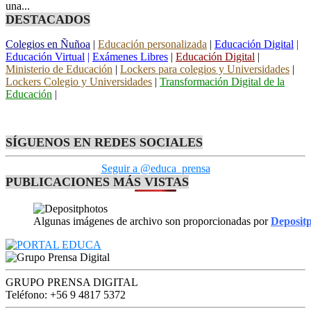
una...
DESTACADOS
Colegios en Ñuñoa
|
Educación personalizada
|
Educación Digital
|
Educación Virtual
|
Exámenes Libres
|
Educación Digital
|
Ministerio de Educación
|
Lockers para colegios y Universidades
|
Lockers Colegio y Universidades
|
Transformación Digital de la
Educación
|
SÍGUENOS EN REDES SOCIALES
Seguir a @educa_prensa
PUBLICACIONES MÁS VISTAS
Algunas imágenes de archivo son proporcionadas por
Deposit
GRUPO PRENSA DIGITAL
Teléfono: +56 9 4817 5372