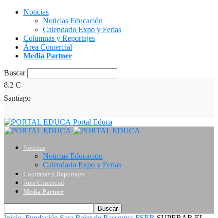
Noticias
Noticias Educación
Calendario Expo y Ferias
Columnas y Reportajes
Área Comercial
Media Partner
Buscar
8.2
C
Santiago
Portal Educa
Noticias
Noticias Educación
Calendario Expo y Ferias
Columnas y Reportajes
Área Comercial
Media Partner
Inicio
Fundación Sara Raier de Rassmuss FSRR
SUPERAR EL