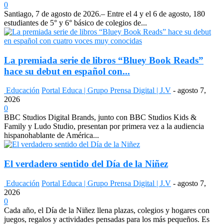
0
Santiago, 7 de agosto de 2026.– Entre el 4 y el 6 de agosto, 180
estudiantes de 5° y 6° básico de colegios de...
La premiada serie de libros “Bluey Book Reads”
hace su debut en español con...
Educación
Portal Educa | Grupo Prensa Digital | J.V
-
agosto 7,
2026
0
BBC Studios Digital Brands, junto con BBC Studios Kids &
Family y Ludo Studio, presentan por primera vez a la audiencia
hispanohablante de América...
El verdadero sentido del Día de la Niñez
Educación
Portal Educa | Grupo Prensa Digital | J.V
-
agosto 7,
2026
0
Cada año, el Día de la Niñez llena plazas, colegios y hogares con
juegos, regalos y actividades pensadas para los más pequeños. Es