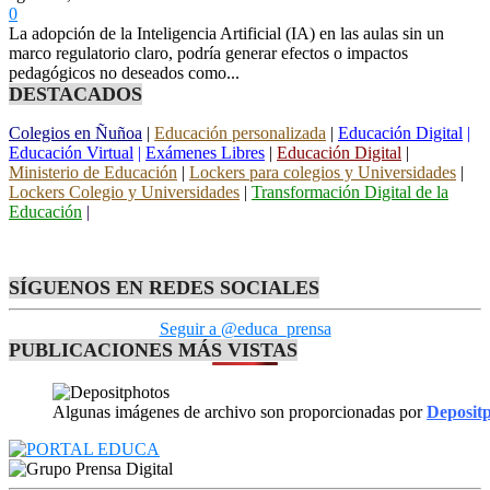
0
La adopción de la Inteligencia Artificial (IA) en las aulas sin un
marco regulatorio claro, podría generar efectos o impactos
pedagógicos no deseados como...
DESTACADOS
Colegios en Ñuñoa
|
Educación personalizada
|
Educación Digital
|
Educación Virtual
|
Exámenes Libres
|
Educación Digital
|
Ministerio de Educación
|
Lockers para colegios y Universidades
|
Lockers Colegio y Universidades
|
Transformación Digital de la
Educación
|
SÍGUENOS EN REDES SOCIALES
Seguir a @educa_prensa
PUBLICACIONES MÁS VISTAS
Algunas imágenes de archivo son proporcionadas por
Deposit