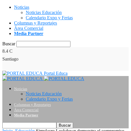
Noticias
Noticias Educación
Calendario Expo y Ferias
Columnas y Reportajes
Área Comercial
Media Partner
Buscar
8.4
C
Santiago
Portal Educa
Noticias
Noticias Educación
Calendario Expo y Ferias
Columnas y Reportajes
Área Comercial
Media Partner
Inicio
Educación
Simulacro Lockdown demuestra el compromiso