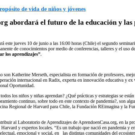
opósito de vida de niños y jóvenes
 abordará el futuro de la educación y las 
 este jueves 10 de junio a las 16:00 horas (Chile) el segundo seminari
nente de conocimientos por medio de conferencias, talleres y el uso de
ar los aprendizajes”
.
mo son Katherine Merseth, especialista en formación de profesores, mejo
operación internacional en Radix, experta en innovación educativa y ex
ional Oportunidad.
 todos los niños y niñas aprendan? ¿Qué prácticas y estrategias se está
ejoramiento continuo, sobre todo en este contexto de pandemia?, son alg
Oficina Regional de Harvard para Chile, la Fundación REimagina y la Fu
ribuir al Laboratorio de Aprendizajes de AprendoenCasa.org, en la profu
 Harvard y expertos locales. “Es un trabajo que nació en pandemia y en
intelectual, emocional y social, en las distintas comunidades del ecosis