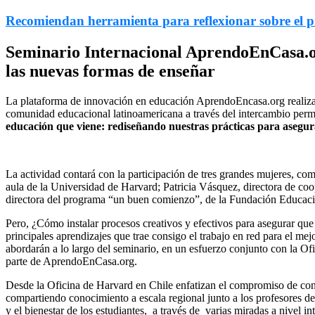
Recomiendan herramienta para reflexionar sobre el pr
Seminario Internacional AprendoEnCasa.org
las nuevas formas de enseñar
La plataforma de innovación en educación AprendoEncasa.org realizará
comunidad educacional latinoamericana a través del intercambio perma
educación que viene: rediseñando nuestras prácticas para asegur
La actividad contará con la participación de tres grandes mujeres, co
aula de la Universidad de Harvard; Patricia Vásquez, directora de co
directora del programa “un buen comienzo”, de la Fundación Educac
Pero, ¿Cómo instalar procesos creativos y efectivos para asegurar que
principales aprendizajes que trae consigo el trabajo en red para el m
abordarán a lo largo del seminario, en un esfuerzo conjunto con la 
parte de AprendoEnCasa.org.
Desde la Oficina de Harvard en Chile enfatizan el compromiso de cont
compartiendo conocimiento a escala regional junto a los profesores de
y el bienestar de los estudiantes, a través de varias miradas a nivel 