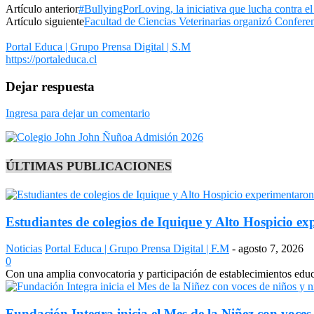
Artículo anterior
#BullyingPorLoving, la iniciativa que lucha contra el
Artículo siguiente
Facultad de Ciencias Veterinarias organizó Conferen
Portal Educa | Grupo Prensa Digital | S.M
https://portaleduca.cl
Dejar respuesta
Ingresa para dejar un comentario
ÚLTIMAS PUBLICACIONES
Estudiantes de colegios de Iquique y Alto Hospicio e
Noticias
Portal Educa | Grupo Prensa Digital | F.M
-
agosto 7, 2026
0
Con una amplia convocatoria y participación de establecimientos edu
Fundación Integra inicia el Mes de la Niñez con voces 