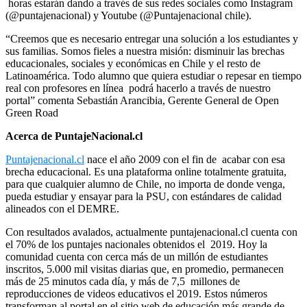
horas estarán dando a través de sus redes sociales como Instagram
(@puntajenacional) y Youtube (@Puntajenacional chile).
“Creemos que es necesario entregar una solución a los estudiantes y
sus familias. Somos fieles a nuestra misión: disminuir las brechas
educacionales, sociales y económicas en Chile y el resto de
Latinoamérica. Todo alumno que quiera estudiar o repesar en tiempo
real con profesores en línea podrá hacerlo a través de nuestro
portal” comenta Sebastián Arancibia, Gerente General de Open
Green Road
Acerca de PuntajeNacional.cl
Puntajenacional.cl
nace el año 2009 con el fin de acabar con esa
brecha educacional. Es una plataforma online totalmente gratuita,
para que cualquier alumno de Chile, no importa de donde venga,
pueda estudiar y ensayar para la PSU, con estándares de calidad
alineados con el DEMRE.
Con resultados avalados, actualmente puntajenacional.cl cuenta con
el 70% de los puntajes nacionales obtenidos el 2019. Hoy la
comunidad cuenta con cerca más de un millón de estudiantes
inscritos, 5.000 mil visitas diarias que, en promedio, permanecen
más de 25 minutos cada día, y más de 7,5 millones de
reproducciones de videos educativos el 2019. Estos números
transforman al portal en el sitio web de educación más grande de