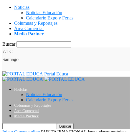
Noticias
Noticias Educación
Calendario Expo y Ferias
Columnas y Reportajes
Área Comercial
Media Partner
Buscar
7.1
C
Santiago
Portal Educa
Noticias
Noticias Educación
Calendario Expo y Ferias
Columnas y Reportajes
Área Comercial
Media Partner
Inicio
Cursos online
PUNTAJENACIONAL lanza clases gratuitas