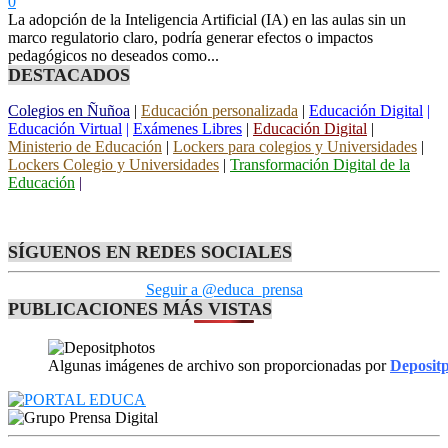
0
La adopción de la Inteligencia Artificial (IA) en las aulas sin un
marco regulatorio claro, podría generar efectos o impactos
pedagógicos no deseados como...
DESTACADOS
Colegios en Ñuñoa
|
Educación personalizada
|
Educación Digital
|
Educación Virtual
|
Exámenes Libres
|
Educación Digital
|
Ministerio de Educación
|
Lockers para colegios y Universidades
|
Lockers Colegio y Universidades
|
Transformación Digital de la
Educación
|
SÍGUENOS EN REDES SOCIALES
Seguir a @educa_prensa
PUBLICACIONES MÁS VISTAS
Algunas imágenes de archivo son proporcionadas por
Deposit