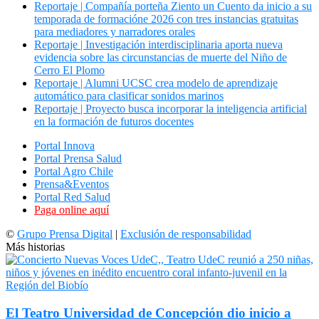
Reportaje | Compañía porteña Ziento un Cuento da inicio a su
temporada de formacióne 2026 con tres instancias gratuitas
para mediadores y narradores orales
Reportaje | Investigación interdisciplinaria aporta nueva
evidencia sobre las circunstancias de muerte del Niño de
Cerro El Plomo
Reportaje | Alumni UCSC crea modelo de aprendizaje
automático para clasificar sonidos marinos
Reportaje | Proyecto busca incorporar la inteligencia artificial
en la formación de futuros docentes
Portal Innova
Portal Prensa Salud
Portal Agro Chile
Prensa&Eventos
Portal Red Salud
Paga online aquí
©
Grupo Prensa Digital
|
Exclusión de responsabilidad
Más historias
El Teatro Universidad de Concepción dio inicio a