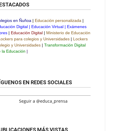
ESTACADOS
olegios en Ñuñoa
|
Educación personalizada
|
ucación Digital
|
Educación Virtual
|
Exámenes
bres
|
Educación Digital
|
Ministerio de Educación
Lockers para colegios y Universidades
|
Lockers
legio y Universidades
|
Transformación Digital
 la Educación
|
ÍGUENOS EN REDES SOCIALES
Seguir a @educa_prensa
UBLICACIONES MÁS VISTAS