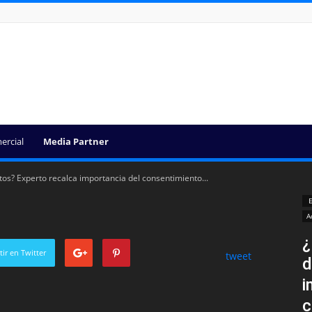
ercial
Media Partner
tos? Experto recalca importancia del consentimiento...
E
A
¿
ir en Twitter
tweet
d
i
c