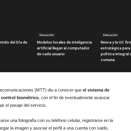
Educación
Educación
ntido del Día de
Modelos locales de inteligencia
Renca y la UC fir
artificial llegan al computador
estratégica para 
de cada usuario
política integral 
comuna
Telecomunicaciones (MTT) dio a conocer que
el sistema de
 control biométrico
, con el fin de eventualmente avanzar
r el pasaje del servicio.
marse una fotografía con su teléfono celular, registrarse en la
rgar la imagen y asociar el perfil a una cuenta con saldo,