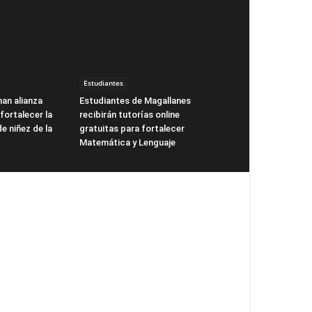
Estudiantes
man alianza
Estudiantes de Magallanes
fortalecer la
recibirán tutorías online
de niñez de la
gratuitas para fortalecer
Matemática y Lenguaje