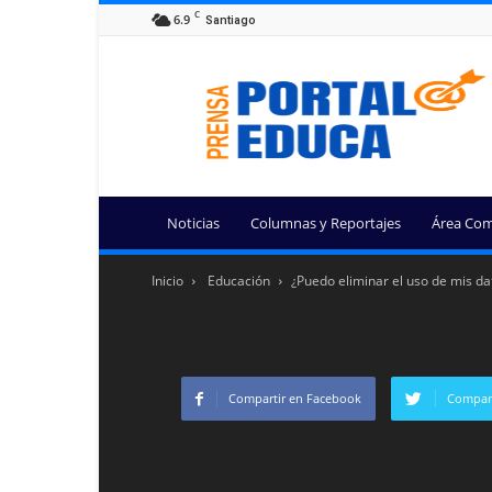
C
6.9
Santiago
Portal
Educa
Noticias
Columnas y Reportajes
Área Com
Inicio
Educación
¿Puedo eliminar el uso de mis da
Compartir en Facebook
Compart