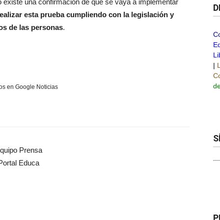
 no existe una confirmación de que se vaya a implementar
D
ealizar esta prueba cumpliendo con la legislación y
os de las personas
.
C
Ed
Li
|
Co
de
s en Google Noticias
S
quipo Prensa
Portal Educa
P