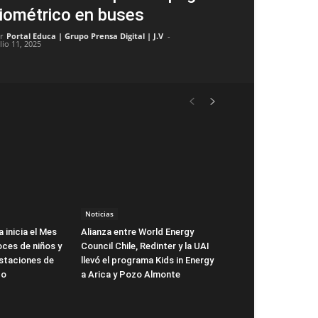
iométrico en buses
r
Portal Educa | Grupo Prensa Digital | J.V
-
lio 11, 2025
Noticias
 inicia el Mes
Alianza entre World Energy
oces de niños y
Council Chile, Redinter y la UAI
estaciones de
llevó el programa Kids in Energy
go
a Arica y Pozo Almonte