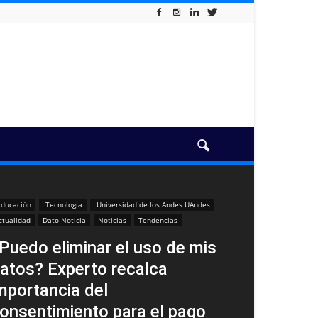
ducación
Tecnología
Universidad de los Andes UAndes
ctualidad
Dato Noticia
Noticias
Tendencias
Puedo eliminar el uso de mis
atos? Experto recalca
mportancia del
onsentimiento para el pago