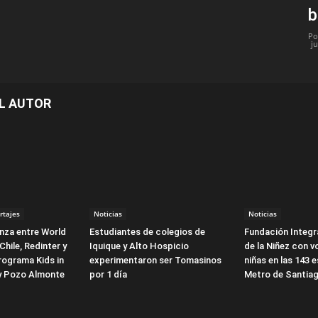
b
Po
ju
L AUTOR
rtajes
Noticias
Noticias
anza entre World
Estudiantes de colegios de
Fundación Integra
Chile, Redinter y
Iquique y Alto Hospicio
de la Niñez con v
programa Kids in
experimentaron ser Tomasinos
niñas en las 143 
 y Pozo Almonte
por 1 día
Metro de Santia