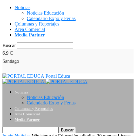
Noticias
Noticias Educación
Calendario Expo y Ferias
Columnas y Reportajes
Área Comercial
Media Partner
Buscar
6.9
C
Santiago
Portal Educa
Noticias
Noticias Educación
Calendario Expo y Ferias
Columnas y Reportajes
Área Comercial
Media Partner
Inicio
Noticias
Ministerio de Educación adjudica 20 nuevos Liceos