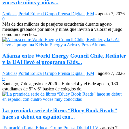
voces de niños y niñas...
Noticias
Portal Educa | Grupo Prensa Digital | F.M
-
agosto 7, 2026
0
Más de dos millones de pasajeros escucharán durante agosto
mensajes grabados por niños y niñas que invitan a valorar el juego
como un derecho...
Alianza entre World Energy Council Chile, Redinter
y la UAI llevó el programa Kids...
Noticias
Portal Educa | Grupo Prensa Digital | F.M
-
agosto 7, 2026
0
Santiago, 7 de agosto de 2026.– Entre el 4 y el 6 de agosto, 180
estudiantes de 5° y 6° básico de colegios de...
La premiada serie de libros “Bluey Book Reads”
hace su debut en español con...
Educación
Portal Educa | Grupo Prensa Digital | J.V
-
agosto 7,