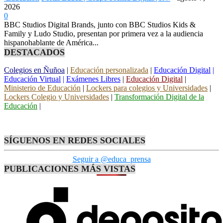
2026
0
BBC Studios Digital Brands, junto con BBC Studios Kids &
Family y Ludo Studio, presentan por primera vez a la audiencia
hispanohablante de América...
DESTACADOS
Colegios en Ñuñoa
|
Educación personalizada
|
Educación Digital
|
Educación Virtual
|
Exámenes Libres
|
Educación Digital
|
Ministerio de Educación
|
Lockers para colegios y Universidades
|
Lockers Colegio y Universidades
|
Transformación Digital de la
Educación
|
SÍGUENOS EN REDES SOCIALES
Seguir a @educa_prensa
PUBLICACIONES MÁS VISTAS