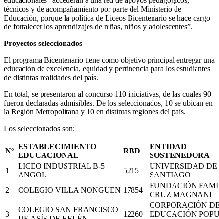
educacionales “accederán a una red de apoyos pedagógicos,
técnicos y de acompañamiento por parte del Ministerio de
Educación, porque la política de Liceos Bicentenario se hace cargo
de fortalecer los aprendizajes de niñas, niños y adolescentes”.
Proyectos seleccionados
El programa Bicentenario tiene como objetivo principal entregar una
educación de excelencia, equidad y pertinencia para los estudiantes
de distintas realidades del país.
En total, se presentaron al concurso 110 iniciativas, de las cuales 90
fueron declaradas admisibles. De los seleccionados, 10 se ubican en
la Región Metropolitana y 10 en distintas regiones del país.
Los seleccionados son:
ESTABLECIMIENTO
ENTIDAD
Nº
RBD
EDUCACIONAL
SOSTENEDORA
LICEO INDUSTRIAL B-5
UNIVERSIDAD DE
1
5215
ANGOL
SANTIAGO
FUNDACIÓN FAMI
2
COLEGIO VILLA NONGUEN
17854
CRUZ MAGNANI
CORPORACIÓN D
COLEGIO SAN FRANCISCO
3
12260
EDUCACIÓN POP
DE ASÍS DE BELÉN