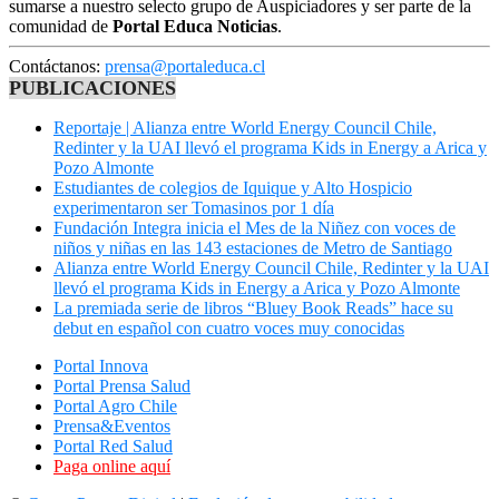
sumarse a nuestro selecto grupo de Auspiciadores y ser parte de la
comunidad de
Portal Educa Noticias
.
Contáctanos:
prensa@portaleduca.cl
PUBLICACIONES
Reportaje | Alianza entre World Energy Council Chile,
Redinter y la UAI llevó el programa Kids in Energy a Arica y
Pozo Almonte
Estudiantes de colegios de Iquique y Alto Hospicio
experimentaron ser Tomasinos por 1 día
Fundación Integra inicia el Mes de la Niñez con voces de
niños y niñas en las 143 estaciones de Metro de Santiago
Alianza entre World Energy Council Chile, Redinter y la UAI
llevó el programa Kids in Energy a Arica y Pozo Almonte
La premiada serie de libros “Bluey Book Reads” hace su
debut en español con cuatro voces muy conocidas
Portal Innova
Portal Prensa Salud
Portal Agro Chile
Prensa&Eventos
Portal Red Salud
Paga online aquí