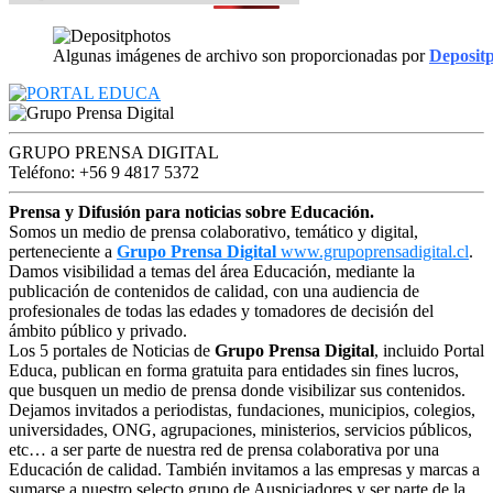
Algunas imágenes de archivo son proporcionadas por
Deposit
GRUPO PRENSA DIGITAL
Teléfono: +56 9 4817 5372
Prensa y Difusión para noticias sobre Educación.
Somos un medio de prensa colaborativo, temático y digital,
perteneciente a
Grupo Prensa Digital
www.grupoprensadigital.cl
.
Damos visibilidad a temas del área Educación, mediante la
publicación de contenidos de calidad, con una audiencia de
profesionales de todas las edades y tomadores de decisión del
ámbito público y privado.
Los 5 portales de Noticias de
Grupo Prensa Digital
, incluido Portal
Educa, publican en forma gratuita para entidades sin fines lucros,
que busquen un medio de prensa donde visibilizar sus contenidos.
Dejamos invitados a periodistas, fundaciones, municipios, colegios,
universidades, ONG, agrupaciones, ministerios, servicios públicos,
etc… a ser parte de nuestra red de prensa colaborativa por una
Educación de calidad. También invitamos a las empresas y marcas a
sumarse a nuestro selecto grupo de Auspiciadores y ser parte de la