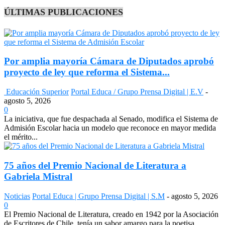
ÚLTIMAS PUBLICACIONES
Por amplia mayoría Cámara de Diputados aprobó
proyecto de ley que reforma el Sistema...
Educación Superior
Portal Educa / Grupo Prensa Digital | E.V
-
agosto 5, 2026
0
La iniciativa, que fue despachada al Senado, modifica el Sistema de
Admisión Escolar hacia un modelo que reconoce en mayor medida
el mérito...
75 años del Premio Nacional de Literatura a
Gabriela Mistral
Noticias
Portal Educa | Grupo Prensa Digital | S.M
-
agosto 5, 2026
0
El Premio Nacional de Literatura, creado en 1942 por la Asociación
de Escritores de Chile, tenía un sabor amargo para la poetisa