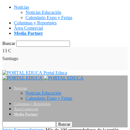
Noticias
Noticias Educación
Calendario Expo y Ferias
Columnas y Reportajes
Área Comercial
Media Partner
Buscar
13
C
Santiago
Portal Educa
Noticias
Noticias Educación
Calendario Expo y Ferias
Columnas y Reportajes
Área Comercial
Media Partner
Inicio
Emprendimiento
Más de 100 emprendedoras de la región