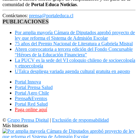
comunidad de
Portal Educa Noticias
.
Contáctanos:
prensa@portaleduca.cl
PUBLICACIONES
Por amplia mayoría Cámara de Diputados aprobó proyecto de
ley que reforma el Sistema de Admisión Escolar
75 años del Premio Nacional de Literatura a Gabriela Mistral
Abren convocatoria a tercera edición del Fondo Concursable
“Héroes de la Educación Financiera”
La PUCV es la sede del VI coloquio chileno de socioecología
y etnoecología
UTalca despliega variada agenda cultural gratuita en agosto
Portal Innova
Portal Prensa Salud
Portal Agro Chile
Prensa&Eventos
Portal Red Salud
Paga online aquí
©
Grupo Prensa Digital
|
Exclusión de responsabilidad
Más historias