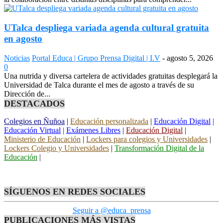
UTalca despliega variada agenda cultural gratuita
en agosto
Noticias
Portal Educa | Grupo Prensa Digital | I.V
-
agosto 5, 2026
0
Una nutrida y diversa cartelera de actividades gratuitas desplegará la
Universidad de Talca durante el mes de agosto a través de su
Dirección de...
DESTACADOS
Colegios en Ñuñoa
|
Educación personalizada
|
Educación Digital
|
Educación Virtual
|
Exámenes Libres
|
Educación Digital
|
Ministerio de Educación
|
Lockers para colegios y Universidades
|
Lockers Colegio y Universidades
|
Transformación Digital de la
Educación
|
SÍGUENOS EN REDES SOCIALES
Seguir a @educa_prensa
PUBLICACIONES MÁS VISTAS