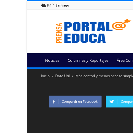
C
8.4
Santiago
Portal
Educa
Noticias
Columnas y Reportajes
Área Com
Inicio
Dato Útil
Más control y menos acceso simple:
Compartir en Facebook
Compart