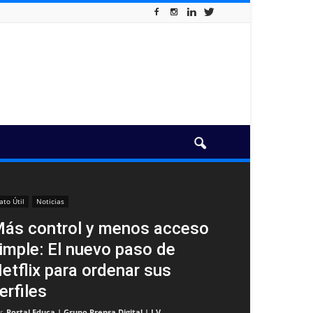
ato Útil
Noticias
ás control y menos acceso
imple: El nuevo paso de
etflix para ordenar sus
erfiles
r
Portal Educa | Grupo Prensa Digital | I.V
-