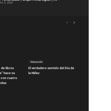
lio 6, 2026
Educación
 de libros
El verdadero sentido del Día de
s” hace su
la Niñez
 con cuatro
idas