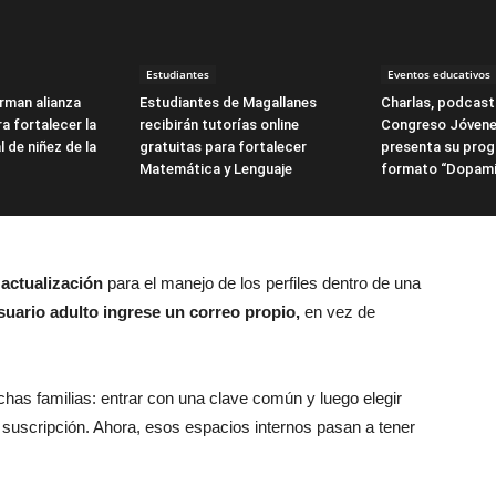
Estudiantes
Eventos educativos
irman alianza
Estudiantes de Magallanes
Charlas, podcasts
a fortalecer la
recibirán tutorías online
Congreso Jóvene
l de niñez de la
gratuitas para fortalecer
presenta su pro
Matemática y Lenguaje
formato “Dopami
actualización
para el manejo de los perfiles dentro de una
suario adulto ingrese un correo propio,
en vez de
chas familias: entrar con una clave común y luego elegir
la suscripción. Ahora, esos espacios internos pasan a tener