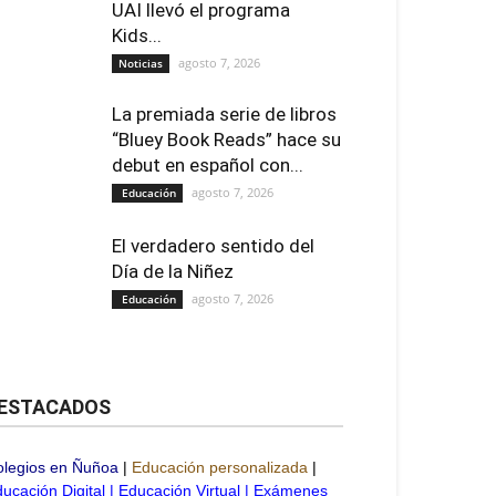
UAI llevó el programa
Kids...
agosto 7, 2026
Noticias
La premiada serie de libros
“Bluey Book Reads” hace su
debut en español con...
agosto 7, 2026
Educación
El verdadero sentido del
Día de la Niñez
agosto 7, 2026
Educación
ESTACADOS
olegios en Ñuñoa
|
Educación personalizada
|
ucación Digital
|
Educación Virtual
|
Exámenes