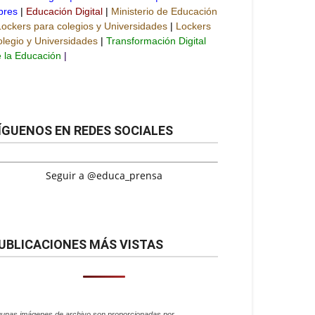
bres
|
Educación Digital
|
Ministerio de Educación
Lockers para colegios y Universidades
|
Lockers
legio y Universidades
|
Transformación Digital
 la Educación
|
ÍGUENOS EN REDES SOCIALES
Seguir a @educa_prensa
UBLICACIONES MÁS VISTAS
gunas imágenes de archivo son proporcionadas por