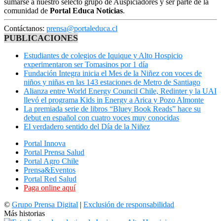
sumarse a nuestro selecto grupo de Auspiciadores y ser parte de la
comunidad de
Portal Educa Noticias
.
Contáctanos:
prensa@portaleduca.cl
PUBLICACIONES
Estudiantes de colegios de Iquique y Alto Hospicio
experimentaron ser Tomasinos por 1 día
Fundación Integra inicia el Mes de la Niñez con voces de
niños y niñas en las 143 estaciones de Metro de Santiago
Alianza entre World Energy Council Chile, Redinter y la UAI
llevó el programa Kids in Energy a Arica y Pozo Almonte
La premiada serie de libros “Bluey Book Reads” hace su
debut en español con cuatro voces muy conocidas
El verdadero sentido del Día de la Niñez
Portal Innova
Portal Prensa Salud
Portal Agro Chile
Prensa&Eventos
Portal Red Salud
Paga online aquí
©
Grupo Prensa Digital
|
Exclusión de responsabilidad
Más historias