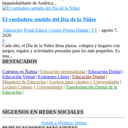
hispanohablante de América...
El verdadero sentido del Día de la Niñez
Educación
Portal Educa | Grupo Prensa Digital | J.V
-
agosto 7,
2026
0
Cada año, el Día de la Niñez llena plazas, colegios y hogares con
juegos, regalos y actividades pensadas para los más pequeños. Es
una...
DESTACADOS
Colegios en Ñuñoa
|
Educación personalizada
|
Educación Digital
|
Educación Virtual
|
Exámenes Libres
|
Educación Digital
|
Ministerio de Educación
|
Lockers para colegios y Universidades
|
Lockers Colegio y Universidades
|
Transformación Digital de la
Educación
|
SÍGUENOS EN REDES SOCIALES
Seguir a @educa_prensa