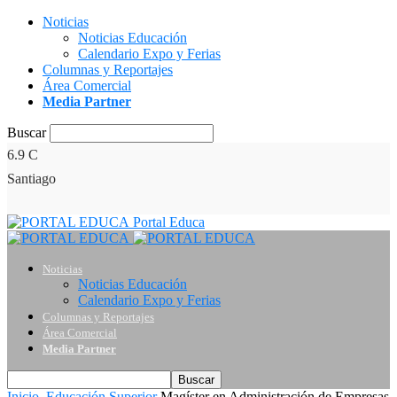
Noticias
Noticias Educación
Calendario Expo y Ferias
Columnas y Reportajes
Área Comercial
Media Partner
Buscar
6.9
C
Santiago
Portal Educa
Noticias
Noticias Educación
Calendario Expo y Ferias
Columnas y Reportajes
Área Comercial
Media Partner
Inicio
Educación Superior
Magíster en Administración de Empresas