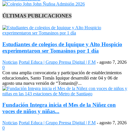
ÚLTIMAS PUBLICACIONES
Estudiantes de colegios de Iquique y Alto Hospicio
experimentaron ser Tomasinos por 1 día
Noticias
Portal Educa | Grupo Prensa Digital | F.M
-
agosto 7, 2026
0
Con una amplia convocatoria y participación de establecimientos
educacionales, Santo Tomás Iquique desarrolló este 04 y 06 de
agosto una nueva versión de “Tomasin@...
Fundación Integra inicia el Mes de la Niñez con
voces de niños y niñas...
Noticias
Portal Educa | Grupo Prensa Digital | F.M
-
agosto 7, 2026
0