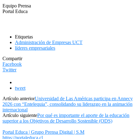
Equipo Prensa
Portal Educa
Etiquetas
Administración de Empresas UCT
líderes empresariales
Compartir
Facebook
Twitter
tweet
Artículo anterior
Universidad de Las Américas participa en Annecy
2026 con “Entelequia”, consolidando su liderazgo en la animación
internacional
Artículo siguiente
Por qué es importante el aporte de la educación
superior a los Objetivos de Desarrollo Sostenible (ODS)
Portal Educa | Grupo Prensa Digital | S.M
https://portaleduca.cl