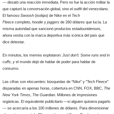
— desató una reacción inmediata. Pero no fue la acción militar la
que capturó la conversación global, sino el
outfit
del venezolano.
El famoso
Swoosh
(isotipo) de Nike en el
Tech
Fleece
completo,
hoodie
y
joggers
de 260 dólares que lucía. La
misma autoridad que sancionó productos estadounidenses,
ahora vestía con la marca deportiva más icónica del país que
dice detestar.
En minutos, los memes explotaron:
Just don’t. Some runs end in
cuffs, y
el mundo dejó de hablar de poder para hablar de
consumo.
Las cifras son elocuentes: búsquedas de “Nike” y “Tech Fleece”
disparadas en apenas horas, cobertura en CNN, FOX, BBC,
The
New York Times
,
The Guardian
. Millones de impresiones
orgánicas. El equivalente publicitario —si alguien quisiera pagarlo
— se acercaría a los 100 millones de dólares. Para dimensionar