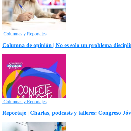
Columnas y Reportajes
Columna de opinión | No es solo un problema discipli
Columnas y Reportajes
Reportaje | Charlas, podcasts y talleres: Congreso