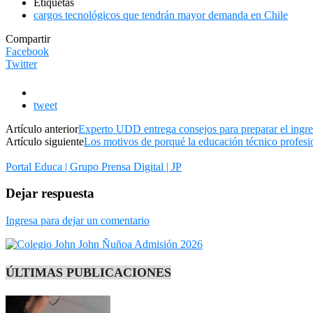
Etiquetas
cargos tecnológicos que tendrán mayor demanda en Chile
Compartir
Facebook
Twitter
tweet
Artículo anterior
Experto UDD entrega consejos para preparar el ingreso
Artículo siguiente
Los motivos de porqué la educación técnico profesi
Portal Educa | Grupo Prensa Digital | JP
Dejar respuesta
Ingresa para dejar un comentario
ÚLTIMAS PUBLICACIONES