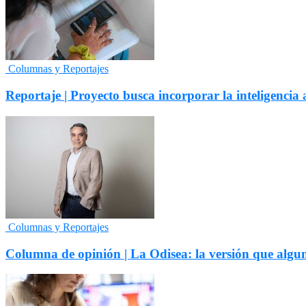
Columnas y Reportajes
Reportaje | Proyecto busca incorporar la inteligencia a
Columnas y Reportajes
Columna de opinión | La Odisea: la versión que algu