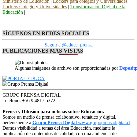
Ministerio de Educación
|
Lockers para colegios y Universidades
|
Lockers Colegio y Universidades
|
Transformación Digital de la
Educación
|
SÍGUENOS EN REDES SOCIALES
Seguir a @educa_prensa
PUBLICACIONES MÁS VISTAS
Algunas imágenes de archivo son proporcionadas por
Deposit
GRUPO PRENSA DIGITAL
Teléfono: +56 9 4817 5372
Prensa y Difusión para noticias sobre Educación.
Somos un medio de prensa colaborativo, temático y digital,
perteneciente a
Grupo Prensa Digital
www.grupoprensadigital.cl
.
Damos visibilidad a temas del área Educación, mediante la
publicación de contenidos de calidad, con una audiencia de