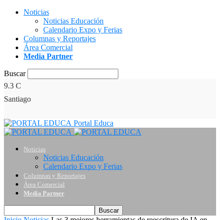
Noticias
Noticias Educación
Calendario Expo y Ferias
Columnas y Reportajes
Área Comercial
Media Partner
Buscar
9.3
C
Santiago
Portal Educa
Noticias
Noticias Educación
Calendario Expo y Ferias
Columnas y Reportajes
Área Comercial
Media Partner
Inicio
Noticias
Las 3 mejores herramientas de reescritura de IA en