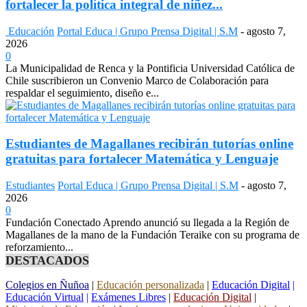
fortalecer la política integral de niñez...
Educación
Portal Educa | Grupo Prensa Digital | S.M
-
agosto 7,
2026
0
La Municipalidad de Renca y la Pontificia Universidad Católica de
Chile suscribieron un Convenio Marco de Colaboración para
respaldar el seguimiento, diseño e...
Estudiantes de Magallanes recibirán tutorías online
gratuitas para fortalecer Matemática y Lenguaje
Estudiantes
Portal Educa | Grupo Prensa Digital | S.M
-
agosto 7,
2026
0
Fundación Conectado Aprendo anunció su llegada a la Región de
Magallanes de la mano de la Fundación Teraike con su programa de
reforzamiento...
DESTACADOS
Colegios en Ñuñoa
|
Educación personalizada
|
Educación Digital
|
Educación Virtual
|
Exámenes Libres
|
Educación Digital
|