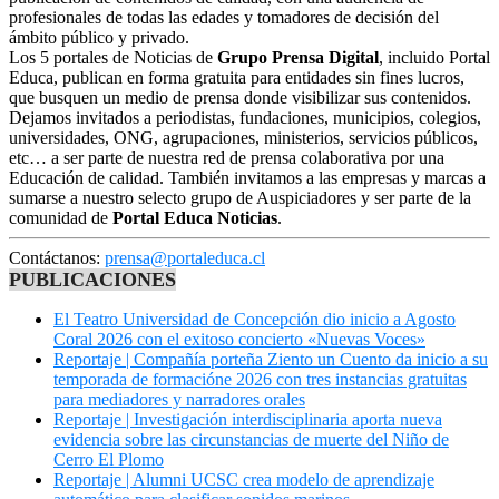
profesionales de todas las edades y tomadores de decisión del
ámbito público y privado.
Los 5 portales de Noticias de
Grupo Prensa Digital
, incluido Portal
Educa, publican en forma gratuita para entidades sin fines lucros,
que busquen un medio de prensa donde visibilizar sus contenidos.
Dejamos invitados a periodistas, fundaciones, municipios, colegios,
universidades, ONG, agrupaciones, ministerios, servicios públicos,
etc… a ser parte de nuestra red de prensa colaborativa por una
Educación de calidad. También invitamos a las empresas y marcas a
sumarse a nuestro selecto grupo de Auspiciadores y ser parte de la
comunidad de
Portal Educa Noticias
.
Contáctanos:
prensa@portaleduca.cl
PUBLICACIONES
El Teatro Universidad de Concepción dio inicio a Agosto
Coral 2026 con el exitoso concierto «Nuevas Voces»
Reportaje | Compañía porteña Ziento un Cuento da inicio a su
temporada de formacióne 2026 con tres instancias gratuitas
para mediadores y narradores orales
Reportaje | Investigación interdisciplinaria aporta nueva
evidencia sobre las circunstancias de muerte del Niño de
Cerro El Plomo
Reportaje | Alumni UCSC crea modelo de aprendizaje