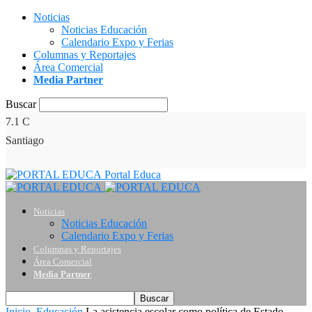
Noticias
Noticias Educación
Calendario Expo y Ferias
Columnas y Reportajes
Área Comercial
Media Partner
Buscar
7.1
C
Santiago
Portal Educa
Noticias
Noticias Educación
Calendario Expo y Ferias
Columnas y Reportajes
Área Comercial
Media Partner
Inicio
Educación
La asistencia escolar como política de Estado