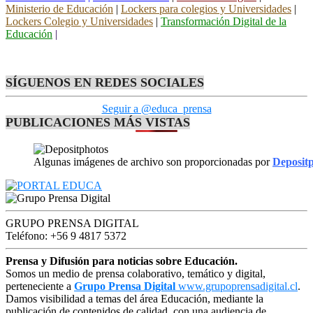
Ministerio de Educación
|
Lockers para colegios y Universidades
|
Lockers Colegio y Universidades
|
Transformación Digital de la
Educación
|
SÍGUENOS EN REDES SOCIALES
Seguir a @educa_prensa
PUBLICACIONES MÁS VISTAS
Algunas imágenes de archivo son proporcionadas por
Deposit
GRUPO PRENSA DIGITAL
Teléfono: +56 9 4817 5372
Prensa y Difusión para noticias sobre Educación.
Somos un medio de prensa colaborativo, temático y digital,
perteneciente a
Grupo Prensa Digital
www.grupoprensadigital.cl
.
Damos visibilidad a temas del área Educación, mediante la
publicación de contenidos de calidad, con una audiencia de