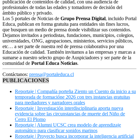
publicación de contenidos de calidad, con una audiencia de
profesionales de todas las edades y tomadores de decisión del
ámbito público y privado.
Los 5 portales de Noticias de
Grupo Prensa Digital
, incluido Portal
Educa, publican en forma gratuita para entidades sin fines lucros,
que busquen un medio de prensa donde visibilizar sus contenidos.
Dejamos invitados a periodistas, fundaciones, municipios, colegios,
universidades, ONG, agrupaciones, ministerios, servicios públicos,
etc… a ser parte de nuestra red de prensa colaborativa por una
Educación de calidad. También invitamos a las empresas y marcas a
sumarse a nuestro selecto grupo de Auspiciadores y ser parte de la
comunidad de
Portal Educa Noticias
.
Contáctanos:
prensa@portaleduca.cl
PUBLICACIONES
Reportaje | Compañía porteña Ziento un Cuento da inicio a su
temporada de formacióne 2026 con tres instancias gratuitas
para mediadores y narradores orales
Reportaje | Investigación interdisciplinaria aporta nueva
evidencia sobre las circunstancias de muerte del Niño de
Cerro El Plomo
Reportaje | Alumni UCSC crea modelo de aprendizaje
automático para clasificar sonidos marinos
Reportaje | Proyecto busca incorporar la inteligencia artificial