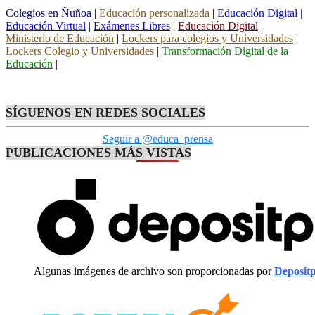
Colegios en Ñuñoa
|
Educación personalizada
|
Educación Digital
|
Educación Virtual
|
Exámenes Libres
|
Educación Digital
|
Ministerio de Educación
|
Lockers para colegios y Universidades
|
Lockers Colegio y Universidades
|
Transformación Digital de la
Educación
|
SÍGUENOS EN REDES SOCIALES
Seguir a @educa_prensa
PUBLICACIONES MÁS VISTAS
Algunas imágenes de archivo son proporcionadas por
Deposit