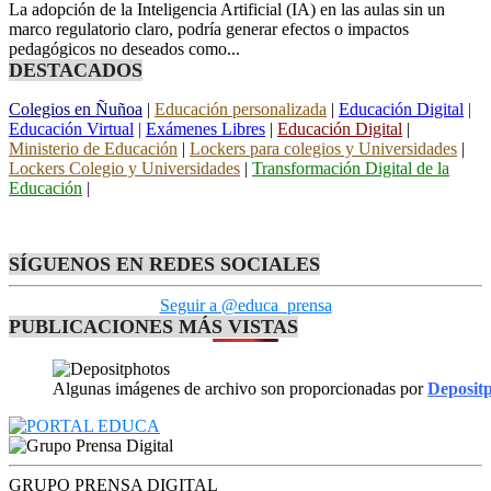
La adopción de la Inteligencia Artificial (IA) en las aulas sin un
marco regulatorio claro, podría generar efectos o impactos
pedagógicos no deseados como...
DESTACADOS
Colegios en Ñuñoa
|
Educación personalizada
|
Educación Digital
|
Educación Virtual
|
Exámenes Libres
|
Educación Digital
|
Ministerio de Educación
|
Lockers para colegios y Universidades
|
Lockers Colegio y Universidades
|
Transformación Digital de la
Educación
|
SÍGUENOS EN REDES SOCIALES
Seguir a @educa_prensa
PUBLICACIONES MÁS VISTAS
Algunas imágenes de archivo son proporcionadas por
Deposit
GRUPO PRENSA DIGITAL