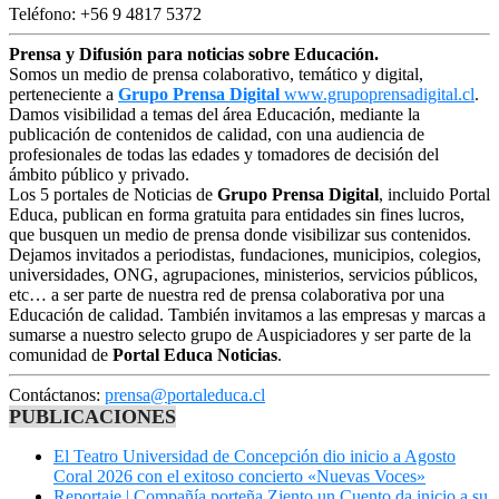
Teléfono: +56 9 4817 5372
Prensa y Difusión para noticias sobre Educación.
Somos un medio de prensa colaborativo, temático y digital,
perteneciente a
Grupo Prensa Digital
www.grupoprensadigital.cl
.
Damos visibilidad a temas del área Educación, mediante la
publicación de contenidos de calidad, con una audiencia de
profesionales de todas las edades y tomadores de decisión del
ámbito público y privado.
Los 5 portales de Noticias de
Grupo Prensa Digital
, incluido Portal
Educa, publican en forma gratuita para entidades sin fines lucros,
que busquen un medio de prensa donde visibilizar sus contenidos.
Dejamos invitados a periodistas, fundaciones, municipios, colegios,
universidades, ONG, agrupaciones, ministerios, servicios públicos,
etc… a ser parte de nuestra red de prensa colaborativa por una
Educación de calidad. También invitamos a las empresas y marcas a
sumarse a nuestro selecto grupo de Auspiciadores y ser parte de la
comunidad de
Portal Educa Noticias
.
Contáctanos:
prensa@portaleduca.cl
PUBLICACIONES
El Teatro Universidad de Concepción dio inicio a Agosto
Coral 2026 con el exitoso concierto «Nuevas Voces»
Reportaje | Compañía porteña Ziento un Cuento da inicio a su