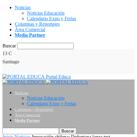
Noticias
Noticias Educación
Calendario Expo y Ferias
Columnas y Reportajes
Área Comercial
Media Partner
Buscar
13
C
Santiago
Portal Educa
Noticias
Noticias Educación
Calendario Expo y Ferias
Columnas y Reportajes
Área Comercial
Media Partner
Inicio
Noticias
Innovación chilena: Defontana lanza test