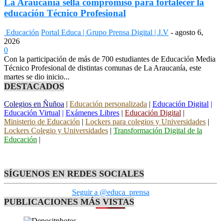
La Araucanía sella compromiso para fortalecer la
educación Técnico Profesional
Educación
Portal Educa | Grupo Prensa Digital | J.V
-
agosto 6,
2026
0
Con la participación de más de 700 estudiantes de Educación Media
Técnico Profesional de distintas comunas de La Araucanía, este
martes se dio inicio...
DESTACADOS
Colegios en Ñuñoa
|
Educación personalizada
|
Educación Digital
|
Educación Virtual
|
Exámenes Libres
|
Educación Digital
|
Ministerio de Educación
|
Lockers para colegios y Universidades
|
Lockers Colegio y Universidades
|
Transformación Digital de la
Educación
|
SÍGUENOS EN REDES SOCIALES
Seguir a @educa_prensa
PUBLICACIONES MÁS VISTAS