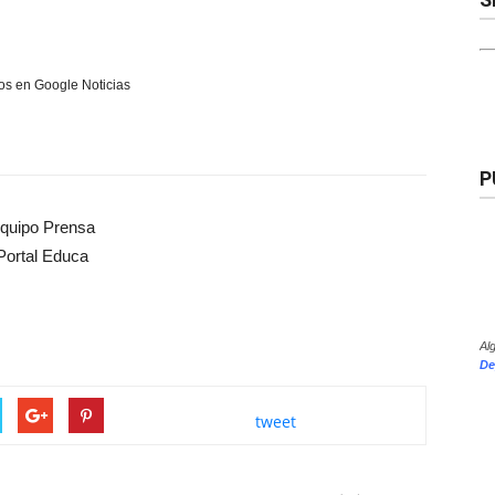
s en Google Noticias
P
quipo Prensa
Portal Educa
Al
De
tweet