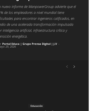
 nuevo informe de ManpowerGroup advierte que el
% de los empleadores a nivel mundial tiene
ficultades para encontrar ingenieros calificados, en
dio de una acelerada transformación impulsada
r inteligencia artificial, infraestructura crítica y
ansición energética.
r
Portal Educa | Grupo Prensa Digital | J.V
-
ayo 29, 2026
Educación