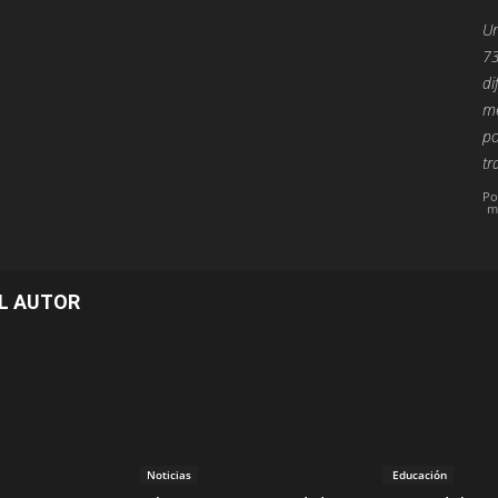
Un
73
di
me
po
tr
Po
m
L AUTOR
Noticias
Educación