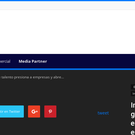
ercial
Media Partner
e talento presiona a empresas y abre...
E
I
I
ir en Twitter
g
tweet
e
e