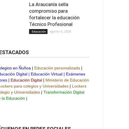
La Araucanía sella
compromiso para
fortalecer la educación
Técnico Profesional
agosto 6, 2026
Educación
ESTACADOS
olegios en Ñuñoa
|
Educación personalizada
|
ucación Digital
|
Educación Virtual
|
Exámenes
bres
|
Educación Digital
|
Ministerio de Educación
Lockers para colegios y Universidades
|
Lockers
legio y Universidades
|
Transformación Digital
 la Educación
|
ÍGUENOS EN REDES SOCIALES