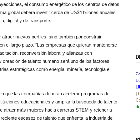
oyecciones, el consumo energético de los centros de datos
mía global deberá invertir cerca de US$4 billones anuales
a, digital y de transporte.
atraer nuevos perfiles, sino también por construir
o en el largo plazo. “Las empresas que quieran mantenerse
citación, reconversión laboral y alianzas con
D
 y creación de talento humano será uno de los factores
trias estratégicas como energía, minería, tecnología e
C
Ed
Li
ea que las compañías deberán acelerar programas de
|
Co
instituciones educacionales y ampliar la búsqueda de talento
de
que atraer más mujeres hacia carreras STEM y retener a
creciente escasez de talento que enfrenta la industria de
S