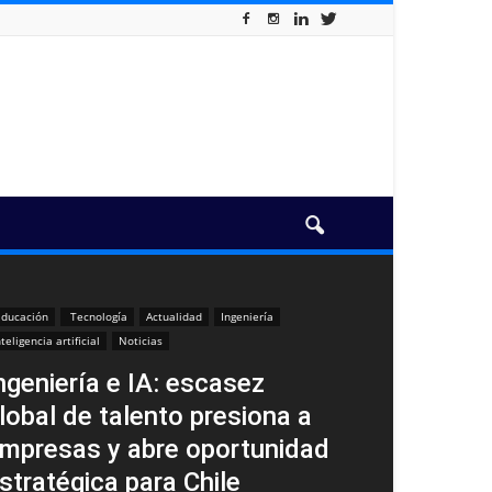
ducación
Tecnología
Actualidad
Ingeniería
nteligencia artificial
Noticias
ngeniería e IA: escasez
lobal de talento presiona a
mpresas y abre oportunidad
stratégica para Chile