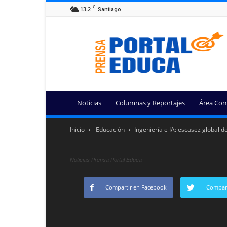
C
13.2
Santiago
Portal
Educa
Noticias
Columnas y Reportajes
Área Com
Inicio
Educación
Ingeniería e IA: escasez global d
Noticias Prensa Portal Educa
Compartir en Facebook
Compart