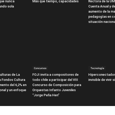
que nunca
Más que tiempo, capacidades
Rectora de la UM
undo sola
Cuenta Anual y d
aumento de la ma
pedagogías en co
situación naciona
Concursos
Tecnología
ulturas de La
FOJI invita a compositores de
Hiperconectados
a Fondos Cultura
todo chile a participar del VIII
invisible de vivir 
mento del 6,2% en
Concurso de Composición para
onal y un enfoque
Orquestas Infanto Juveniles
“Jorge Peña Hen”