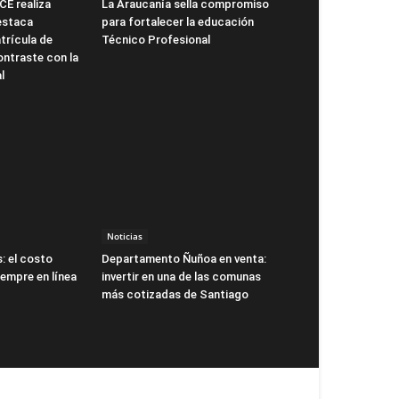
CE realiza
La Araucanía sella compromiso
estaca
para fortalecer la educación
trícula de
Técnico Profesional
ntraste con la
l
Noticias
: el costo
Departamento Ñuñoa en venta:
siempre en línea
invertir en una de las comunas
más cotizadas de Santiago