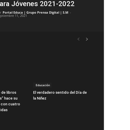
ara Jóvenes 2021-2022
r
Portal Educa | Grupo Prensa Digital | S.M
-
eptiembre 11, 2021
Educación
 de libros
El verdadero sentido del Día de
s” hace su
la Niñez
 con cuatro
idas