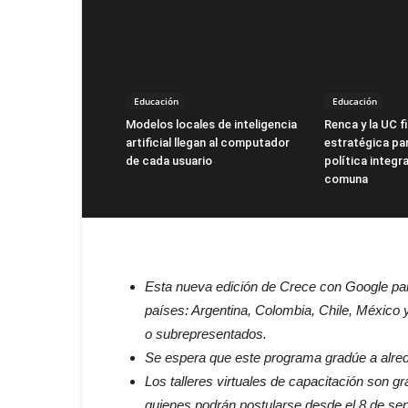
Educación
Educación
Modelos locales de inteligencia
Renca y la UC f
artificial llegan al computador
estratégica par
de cada usuario
política integra
comuna
Esta nueva edición de Crece con Google par
países: Argentina, Colombia, Chile, México 
o subrepresentados.
Se espera que este programa gradúe a alrede
Los talleres virtuales de capacitación son gr
quienes podrán postularse desde el 8 de se