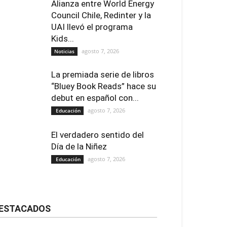
Alianza entre World Energy
Council Chile, Redinter y la
UAI llevó el programa
Kids...
agosto 7, 2026
Noticias
La premiada serie de libros
“Bluey Book Reads” hace su
debut en español con...
agosto 7, 2026
Educación
El verdadero sentido del
Día de la Niñez
agosto 7, 2026
Educación
ESTACADOS