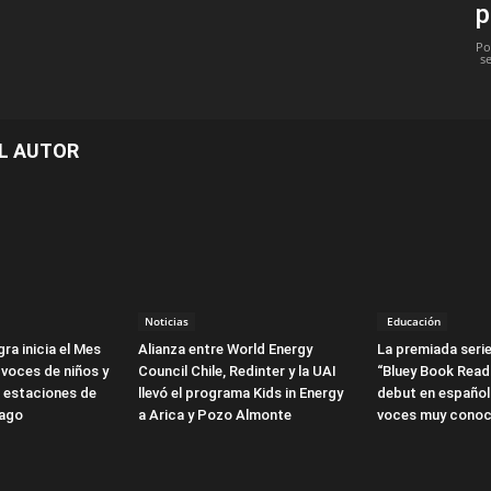
p
Po
s
L AUTOR
Noticias
Educación
ra inicia el Mes
Alianza entre World Energy
La premiada serie
 voces de niños y
Council Chile, Redinter y la UAI
“Bluey Book Read
3 estaciones de
llevó el programa Kids in Energy
debut en español
iago
a Arica y Pozo Almonte
voces muy conoc