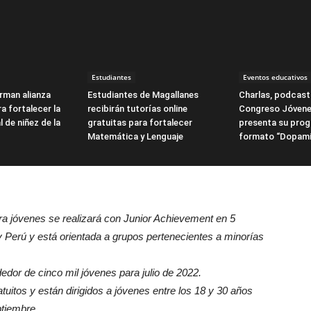
Estudiantes
Eventos educativos
irman alianza
Estudiantes de Magallanes
Charlas, podcasts
a fortalecer la
recibirán tutorías online
Congreso Jóvene
l de niñez de la
gratuitas para fortalecer
presenta su pro
Matemática y Lenguaje
formato “Dopami
a jóvenes se realizará con Junior Achievement en 5
y Perú y está orientada a grupos pertenecientes a minorías
dor de cinco mil jóvenes para julio de 2022.
atuitos y están dirigidos a jóvenes entre los 18 y 30 años
ptiembre.