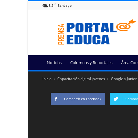
C
8.2
Santiago
Portal
Educa
Noticias
Columnas y Reportajes
Área Com
Inicio
Capacitación digital jóvenes
Google y Junior
Compartir en Facebook
Compart