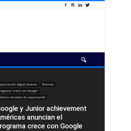
apacitación digital jóvenes
Noticias
rograma "crece con Google"
alleres virtuales de capacitación
oogle y Junior achievement
méricas anuncian el
rograma crece con Google