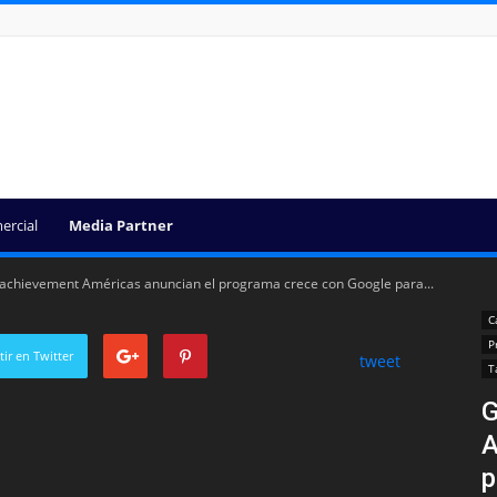
ercial
Media Partner
 achievement Américas anuncian el programa crece con Google para...
C
P
ir en Twitter
tweet
T
G
A
p