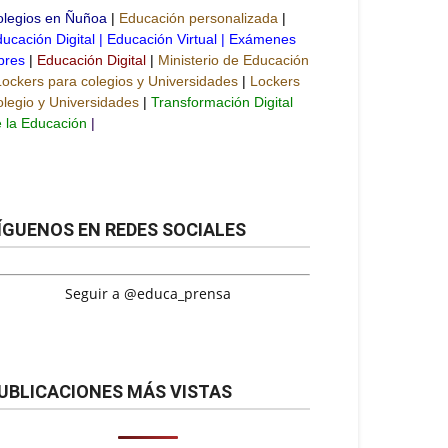
olegios en Ñuñoa
|
Educación personalizada
|
ucación Digital
|
Educación Virtual
|
Exámenes
bres
|
Educación Digital
|
Ministerio de Educación
Lockers para colegios y Universidades
|
Lockers
legio y Universidades
|
Transformación Digital
 la Educación
|
ÍGUENOS EN REDES SOCIALES
Seguir a @educa_prensa
UBLICACIONES MÁS VISTAS