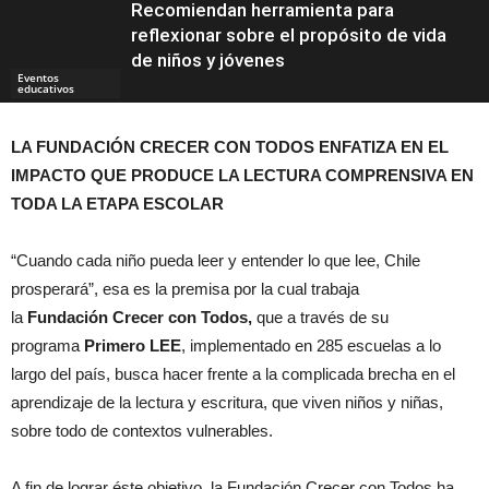
Recomiendan herramienta para
reflexionar sobre el propósito de vida
de niños y jóvenes
Eventos
educativos
LA FUNDACIÓN CRECER CON TODOS ENFATIZA EN EL
Eventos
IMPACTO QUE PRODUCE LA LECTURA COMPRENSIVA EN
TODA LA ETAPA ESCOLAR
“Cuando cada niño pueda leer y entender lo que lee, Chile
prosperará”, esa es la premisa por la cual trabaja
la
Fundación
Crecer
con
Todos
,
que a través de su
programa
Primero LEE
, implementado en 285 escuelas a lo
largo del país, busca hacer frente a la complicada brecha en el
aprendizaje de la lectura y escritura, que viven niños y niñas,
sobre todo de contextos vulnerables.
A fin de lograr éste objetivo, la Fundación Crecer con Todos ha