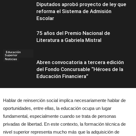
Diputados aprobó proyecto de ley que
reforma el Sistema de Admisión
Escolar
75 años del Premio Nacional de
Literatura a Gabriela Mistral
Educación
Superior
Noticias
Abren convocatoria a tercera edición
del Fondo Concursable “Héroes de la
Educación Financiera”
Hablar de reinserción social implica necesariamente hablar de
Educación
oportunidades, entre ellas, la educación ocupa un lugar
fundamental, especialmente cuando se trata de personas
privadas de libertad. En este contexto, la formación técnica de
nivel superior representa mucho más que la adquisición de