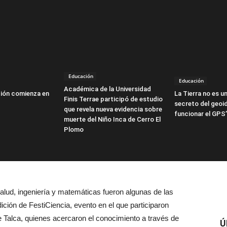
Educación
Educación
Académica de la Universidad
ión comienza en
La Tierra no es un
Finis Terrae participó de estudio
secreto del geoi
que revela nueva evidencia sobre
funcionar el GPS
muerte del Niño Inca de Cerro El
Plomo
salud, ingeniería y matemáticas fueron algunas de las
ición de FestiCiencia, evento en el que participaron
Talca, quienes acercaron el conocimiento a través de
Ú