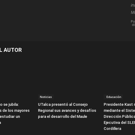
in
Ma
Po
d
L AUTOR
Noticias
Educación
o se jubila:
UTalca presentó al Consejo
Presidente Kast 
s de los mayores
Regional sus avances y desafíos
mediante el Sist
estudiar un
para el desarrollo del Maule
Dirección Pública
a
Ejecutiva del SL
Cordillera