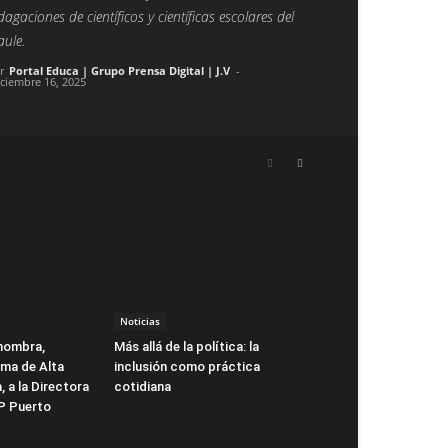
dagaciones de científicos y científicas escolares del
ule.
r
Portal Educa | Grupo Prensa Digital | J.V
-
iciembre 16, 2025
Noticias
nombra,
Más allá de la política: la
ema de Alta
inclusión como práctica
, a la Directora
cotidiana
EP Puerto