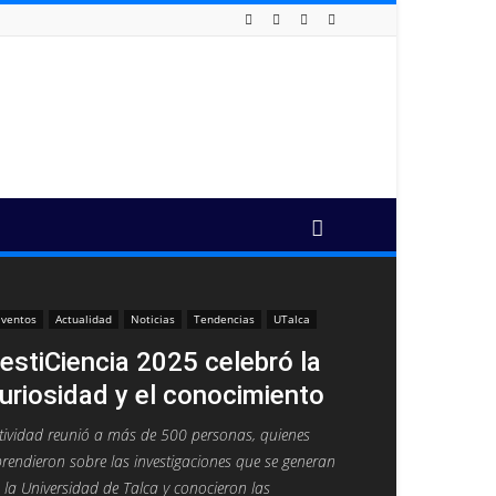
ventos
Actualidad
Noticias
Tendencias
UTalca
estiCiencia 2025 celebró la
uriosidad y el conocimiento
tividad reunió a más de 500 personas, quienes
rendieron sobre las investigaciones que se generan
 la Universidad de Talca y conocieron las