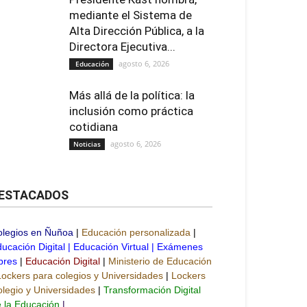
mediante el Sistema de
Alta Dirección Pública, a la
Directora Ejecutiva...
agosto 6, 2026
Educación
Más allá de la política: la
inclusión como práctica
cotidiana
agosto 6, 2026
Noticias
ESTACADOS
olegios en Ñuñoa
|
Educación personalizada
|
ucación Digital
|
Educación Virtual
|
Exámenes
bres
|
Educación Digital
|
Ministerio de Educación
Lockers para colegios y Universidades
|
Lockers
legio y Universidades
|
Transformación Digital
 la Educación
|