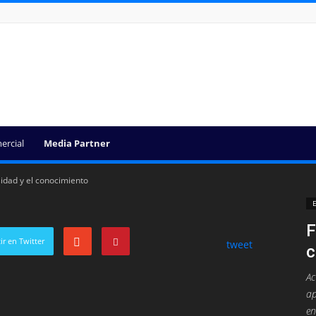
ercial
Media Partner
sidad y el conocimiento
E
F
r en Twitter
tweet
c
Ac
ap
en