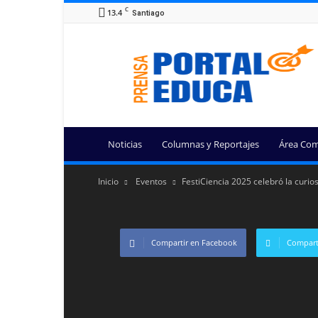
C
13.4
Santiago
Portal
Educa
Noticias
Columnas y Reportajes
Área Com
Inicio
Eventos
FestiCiencia 2025 celebró la curio
Compartir en Facebook
Comparti