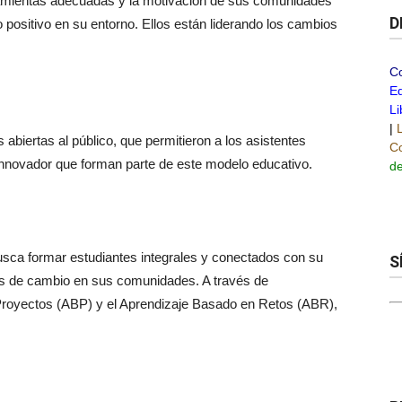
ramientas adecuadas y la motivación de sus comunidades
D
positivo en su entorno. Ellos están liderando los cambios
C
Ed
Li
|
 abiertas al público, que permitieron a los asistentes
Co
innovador que forman parte de este modelo educativo.
de
sca formar estudiantes integrales y conectados con su
S
es de cambio en sus comunidades. A través de
royectos (ABP) y el Aprendizaje Basado en Retos (ABR),
: