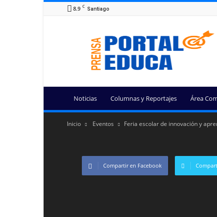
C
8.9
Santiago
Portal
Educa
Noticias
Columnas y Reportajes
Área Com
Inicio
Eventos
Feria escolar de innovación y apre
Compartir en Facebook
Comparti