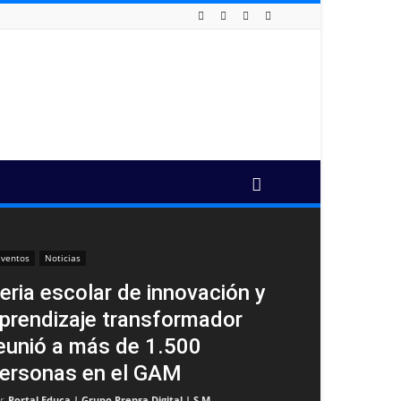
ventos
Noticias
eria escolar de innovación y
prendizaje transformador
eunió a más de 1.500
ersonas en el GAM
r
Portal Educa | Grupo Prensa Digital | S.M
-