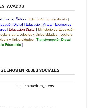
ESTACADOS
olegios en Ñuñoa
|
Educación personalizada
|
ucación Digital
|
Educación Virtual
|
Exámenes
bres
|
Educación Digital
|
Ministerio de Educación
Lockers para colegios y Universidades
|
Lockers
legio y Universidades
|
Transformación Digital
 la Educación
|
ÍGUENOS EN REDES SOCIALES
Seguir a @educa_prensa