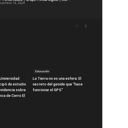
iciembre 14, 2024
Educación
Universidad
La Tierra no es una esfera: El
icipó de estudio
secreto del geoide que “hace
evidencia sobre
funcionar el GPS”
nca de Cerro El