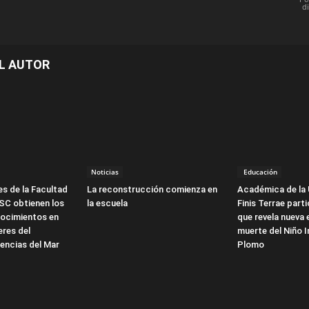
d
L AUTOR
Noticias
Educación
s de la Facultad
La reconstrucción comienza en
Académica de la 
SC obtienen los
la escuela
Finis Terrae part
ocimientos en
que revela nueva 
eres del
muerte del Niño I
encias del Mar
Plomo