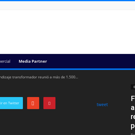
ercial
Media Partner
ndizaje transformador reunió a más de 1.500...
E
F
r en Twitter
tweet
a
r
p
Po