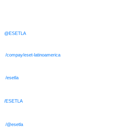
@ESETLA
/compay/eset-latinoamerica
/esetla
/ESETLA
/@esetla