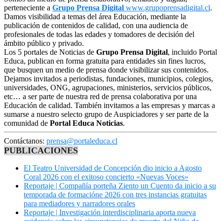
perteneciente a
Grupo Prensa Digital
www.grupoprensadigital.cl
.
Damos visibilidad a temas del área Educación, mediante la
publicación de contenidos de calidad, con una audiencia de
profesionales de todas las edades y tomadores de decisión del
ámbito público y privado.
Los 5 portales de Noticias de
Grupo Prensa Digital
, incluido Portal
Educa, publican en forma gratuita para entidades sin fines lucros,
que busquen un medio de prensa donde visibilizar sus contenidos.
Dejamos invitados a periodistas, fundaciones, municipios, colegios,
universidades, ONG, agrupaciones, ministerios, servicios públicos,
etc… a ser parte de nuestra red de prensa colaborativa por una
Educación de calidad. También invitamos a las empresas y marcas a
sumarse a nuestro selecto grupo de Auspiciadores y ser parte de la
comunidad de
Portal Educa Noticias
.
Contáctanos:
prensa@portaleduca.cl
PUBLICACIONES
El Teatro Universidad de Concepción dio inicio a Agosto
Coral 2026 con el exitoso concierto «Nuevas Voces»
Reportaje | Compañía porteña Ziento un Cuento da inicio a su
temporada de formacióne 2026 con tres instancias gratuitas
para mediadores y narradores orales
Reportaje | Investigación interdisciplinaria aporta nueva