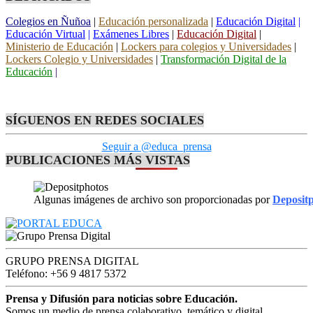
Colegios en Ñuñoa
|
Educación personalizada
|
Educación Digital
|
Educación Virtual
|
Exámenes Libres
|
Educación Digital
|
Ministerio de Educación
|
Lockers para colegios y Universidades
|
Lockers Colegio y Universidades
|
Transformación Digital de la
Educación
|
SÍGUENOS EN REDES SOCIALES
Seguir a @educa_prensa
PUBLICACIONES MÁS VISTAS
Algunas imágenes de archivo son proporcionadas por
Deposit
GRUPO PRENSA DIGITAL
Teléfono: +56 9 4817 5372
Prensa y Difusión para noticias sobre Educación.
Somos un medio de prensa colaborativo, temático y digital,