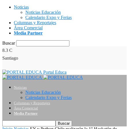
Noticias
Noticias Educación
Calendario Expo y Ferias
Columnas y Reportajes
Área Comercial
Media Partner
Buscar
8.3
C
Santiago
Portal Educa
Noticias
Noticias Educación
Calendario Expo y Ferias
Columnas y Reportajes
Área Comercial
Media Partner
Inicio
Noticias
EY y Python Chile realizarán la 1° Hackatón de