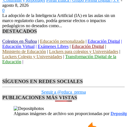
Columnas y Reportajes
Portal Educa | Grupo Prensa Digital | J.V
-
agosto 8, 2026
0
La adopción de la Inteligencia Artificial (IA) en las aulas sin un
marco regulatorio claro, podría generar efectos o impactos
pedagógicos no deseados como...
DESTACADOS
Colegios en Ñuñoa
|
Educación personalizada
|
Educación Digital
|
Educación Virtual
|
Exámenes Libres
|
Educación Digital
|
Ministerio de Educación
|
Lockers para colegios y Universidades
|
Lockers Colegio y Universidades
|
Transformación Digital de la
Educación
|
SÍGUENOS EN REDES SOCIALES
Seguir a @educa_prensa
PUBLICACIONES MÁS VISTAS
Algunas imágenes de archivo son proporcionadas por
Deposit