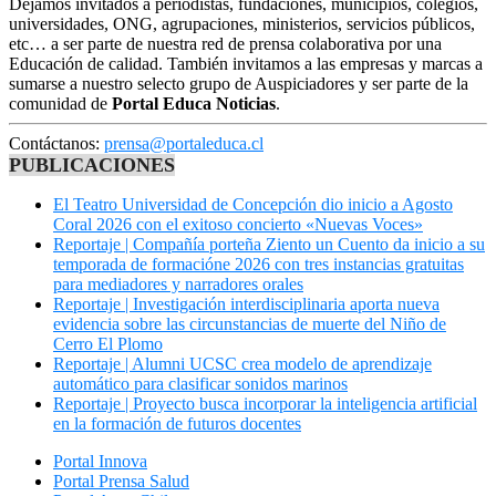
Dejamos invitados a periodistas, fundaciones, municipios, colegios,
universidades, ONG, agrupaciones, ministerios, servicios públicos,
etc… a ser parte de nuestra red de prensa colaborativa por una
Educación de calidad. También invitamos a las empresas y marcas a
sumarse a nuestro selecto grupo de Auspiciadores y ser parte de la
comunidad de
Portal Educa Noticias
.
Contáctanos:
prensa@portaleduca.cl
PUBLICACIONES
El Teatro Universidad de Concepción dio inicio a Agosto
Coral 2026 con el exitoso concierto «Nuevas Voces»
Reportaje | Compañía porteña Ziento un Cuento da inicio a su
temporada de formacióne 2026 con tres instancias gratuitas
para mediadores y narradores orales
Reportaje | Investigación interdisciplinaria aporta nueva
evidencia sobre las circunstancias de muerte del Niño de
Cerro El Plomo
Reportaje | Alumni UCSC crea modelo de aprendizaje
automático para clasificar sonidos marinos
Reportaje | Proyecto busca incorporar la inteligencia artificial
en la formación de futuros docentes
Portal Innova
Portal Prensa Salud